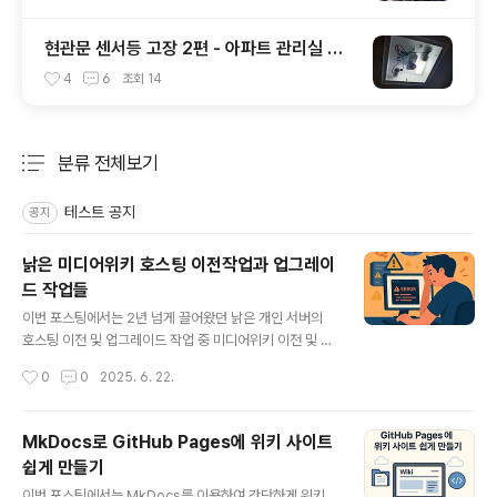
현관문 센서등 고장 2편 - 아파트 관리실 만
세
4
6
조회
14
분류 전체보기
주요 글 목록
테스트 공지
공지
낡은 미디어위키 호스팅 이전작업과 업그레이
드 작업들
글 내용
이번 포스팅에서는 2년 넘게 끌어왔던 낡은 개인 서버의
호스팅 이전 및 업그레이드 작업 중 미디어위키 이전 및 업
그레이드 작업을 마친 경험을 공유하고자 합니다. VULTR
작성시간
0
0
2025. 6. 22.
로의 이전 검토" data-og-description="가상서버호스
팅을 좀 옮겨 볼까? VULTR? 개인적으로 스쿨 호스팅에서
가상 서버호스팅을 받고 있습니다. 스쿨호스팅 최저가,최
MkDocs로 GitHub Pages에 위키 사이트
대트래픽 국내최대개발자커뮤니티 phpschool.com 과
쉽게 만들기
함께하는 월400원, " data-og-host="junho85.pe.k
글 내용
r" data-og-source-url="https://junho85.pe.kr/21
이번 포스팅에서는 MkDocs를 이용하여 간단하게 위키