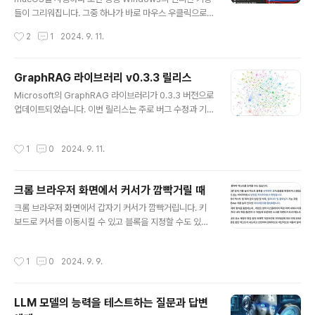
트 단위(text units)에 대해 깊은 복사(deep copy)를 수
들이 그리워집니다. 그중 하나가 바로 마우스 우클릭으로
행하도록 변경되었습니다.변경 내용: "Deep copy txt u
새 텍스트 파일을 생성하는 기능입니다. 다행히도 iRight
작성시간
2
1
2024. 9. 11.
nits on local sea..
Mouse라는 앱을 통해 이 기능을 macOS에서도 사용할
수 있습니다.iRightMouse 앱iRightMouse는 macOS
의 콘텍스트 메뉴(우클릭 메뉴)를 확장하는 유용한 도구입
GraphRAG 라이브러리 v0.3.3 릴리스
니다. 이 앱을 사용하면 Windows 사용자들에게 익숙한
글 내용
Microsoft의 GraphRAG 라이브러리가 0.3.3 버전으로
여러 기능을 macOS에서도 쉽게 사용할 수 있습니다.설치
업데이트되었습니다. 이번 릴리스는 주로 버그 수정과 기
및 설정 방법App Store에서 iRightMouse를 다운로드
능 개선에 초점을 맞추었으며, 사용자 경험을 향상하는 여
합니다.앱을 실행하고 시스템 환경설정에서 필요한 권한을
러 변경 사항을 포함하고 있습니다. 주요 업데이트 내용을
부여합니다.iRightMouse 설정에서 'New File' 옵션을
작성시간
1
0
2024. 9. 11.
살펴보겠습니다.주요 변경 사항1. 증분 인덱싱 지원 (정정:
활성화합니다.원하는 파일 형식(여기서는 txt)을 ..
옵션만 추가되었고, 실제 기능 구현은 안되어 있는 것 같습
니다 ㅠㅠ)증분 인덱싱을 위한 엔트리포인트가 추가되었습
크롬 브라우저 화면에서 커서가 깜빡거릴 때
니다. 이를 통해 대규모 데이터셋의 효율적인 업데이트가
글 내용
가능해졌습니다.새로운 데이터를 추가할 때 인덱싱 작업을
크롬 브라우저 화면에서 갑자기 커서가 깜빡거립니다. 키
처음부터 다시 하는 것이 아니고, 완료된 데이터에서 추가
보드로 커서를 이동시킬 수 있고 블록을 지정할 수도 있습
하는 것이 가능해졌습니다. 아직 데이터 삭제나 추가된 데
니다. 링크 위에 커서를 가져가면 마우스로 커서를 가져갔
이터 수정은 지원하지 않지만, 새로운 데이터를 추가하는
을 때와 같은 기능이 동작합니다. 알아보니 이런 기능을
작성시간
1
0
2024. 9. 9.
것은 가능해진 것입니다.cli..
"캐럿 브라우징"이라고 합니다. 보통 에디터에서 현재 위치
를 나타내는 "|" 막대를 커서라고 하지만 캐럿(Caret)이라
고도 합니다. "캐럿 브라우징"은 에디터 외에서도 커서를
LLM 모델의 능력을 테스트하는 질문과 답변
사용할 수 있도록 해주는 기능입니다. 구글의 도움말에서