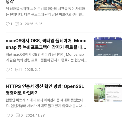
생각
방법을 간단하게 소개합니다.🛠️ auto_activate_base
글 내용
란?auto_activate_base는 Conda가 터미널 실행 시
제 성향을 생각해 보면 준비를 하는데 시간을 많이 사용하
자동으로 base 환경을 활성화할지 여부를 설정하는 옵션
는 편입니다. 다른 블로그에 뭔가 글을 써보려고 생각했는
입니다.기본값은 true로 되어 있어, 터미널을 열면 항상 (b
데 그 블로그에 "w" 키로 글쓰기 단축키를 설정했던가? 만
작성시간
1
0
2025. 2. 15.
ase)가 붙..
약 설정하지 않았다면 그 설정을 먼저 해야겠다는 생각이
들었다는 것입니다. 사실 그러한 단축키를 설정하는 건 아
주 중요한 문제가 아닙니다. 나중에 해도 되는 문제입니다.
macOS에서 OBS, 퀵타임 플레이어, Mono
이성적으로 생각해 보면 우선은 무언가 생산적인 걸 먼저
snap 등 녹화프로그램이 갑자기 종료될 때
하는 것이 좋습니다. 단축키를 설정하는 것이 엄청나게 효
글 내용
해결 방법
율성을 높이는 것이라면 다른 문제이겠지만, 단축키가 없
최근 macOS에서 OBS, 퀵타임 플레이어, Monosnap
더라도 글쓰기 버튼을 누르는 것은 그리 어려운 일이 아닙
과 같은 녹화 관련 프로그램들이 갑자기 종료되는 현상이
니다. 그러한 저의 습성에 대해 생각해 보기 위해 이 글을
발생했습니다. 문제를 조사하던 중, StarPlayerAgent라
작성시간
2
1
2025. 2. 2.
써 보고 있습니다. 글을 쓰면서 제 생각을 정리하다 보면 무
는 앱이 실행되고 있는 것을 발견했습니다. 이 앱은 시원스
엇이 중요한지에 대해 생각을 해보게..
쿨LAB에서 영어 강좌 수강을 위해 설치된 플레이어로, 동
영상 녹화와 관련된 프로그램들의 실행을 차단하고 있었습
HTTPS 인증서 갱신 확인 방법: OpenSSL
니다.StarPlayerAgent를 삭제한 후, OBS와 QuickTi
명령어로 확인하기
me Player, Monosnap이 정상적으로 작동하는 것을 확
글 내용
인했습니다. StarPlayerAgent 삭제 방법1. 화면 상단의
한동안 바쁘게 지내다 보니 서버관리를 제대로 못했는데
플레이 버튼 모양 아이콘인 StarPlayerAgent를 클릭합
요. 언젠가부터 서버가 제대로 돌고 있지 않았나 봅니다. s
니다.2. 나타나는 메뉴에서 "Settings..." 메뉴를 선택합니
sh 접속도 안되어서 강제로 재시작해주었는데요. 홈페이
작성시간
0
0
2024. 11. 29.
다. 3. Setting St..
지들은 다시 동작하기 시작했지만 인증서 갱신도 멈춰있었
습니다. 그래서 인증서가 만료되었고, 웹브라우저에서 "N