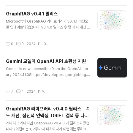
면 최종 보스답게 페이즈 2가 진행됩니다. 페이즈 2의 보
스명은 "낭비의 화신, 퍼스"입니다.하지만 역시 튼튼한 등
GraphRAG v0.4.1 릴리스
딱지와 전기뱀장어 기술과 함께 라면 그리 어렵지 않게 클
글 내용
리어할 수 있습니다. 최강의 등딱지를 얻은 크릴의 강력한
Microsoft의 GraphRAG 라이브러리가 v0.4.1 버전으
펀치를 맞은 퍼스! 최강 펀치를 맞고도 살아있는 퍼스지만
로 업데이트되었습니다. v0.4.0 릴리스 후 몇 가지 개선 및
그의 최후는... 최최종 보스인 새우나탄! 하지만 한방 컷;; 크
버그패치가 있었습니다. 주요 변경사항증분 인덱싱(incre
릴의 등딱지를 착용하고 나면 대망의 엔딩이 나옵니다. 둘
mental indexing) cli 엔트리포인트 업데이트증분 인덱
작성시간
0
0
2024. 11. 10.
째 아이가 해보고 싶다고 해서..
싱 중 빈 deltas에서 오류 발생증분 인덱싱에서 선택적 공
변량 업데이트 수정Streaming 출력 오류 수정시각화 문
서 추가 설치 및 업그레이드최신 버전을 설치하려면 다음
Gemini 모델이 OpenAI API 호환성 지원
명령을 사용하세요.pip install graphrag==0.4.1기존
글 내용
설치를 업그레이드하려면 다음 명령을 사용하세요.pip in
Gemini is now accessible from the OpenAI Libr
stall --upgrade graphrag
ary 2024.11.08https://developers.googleblog.c
om/en/gemini-is-now-accessible-from-the-op
enai-library/ Gemini is now accessible from the
작성시간
7
4
2024. 11. 9.
OpenAI Library- Google Developers BlogStarti
ng today, developers can access the latest Ge
mini models via the OpenAI Library and REST A
GraphRAG 라이브러리 v0.4.0 릴리스 - 속
PI, making it easier to get started with Gemini. W
도 개선, 점진적 인덱싱, DRIFT 검색 등 다양
e will initially support the Chat ..
글 내용
한 개선
기다리고 기다리던 GraphRAG v0.4.0 가 릴리스되었습
니다. (이전에는 1, 2주마다 패치되다가 이번에는 무려 1달