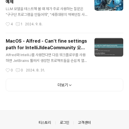
예제
관련 내용을 찾을 수 있습니다. 그런데 이 캐럿 브라우징 기
글 내용
능은 왜 켜졌는 걸까요? 이 기능의 단축키는 "F7"입니다.
LLM 모델을 테스트해 볼 때 제가 주로 사용하는 질문은
자신도 모르게 "F7"이 눌렸다면 이 기능이 활성화되었을
"구구단 프로그램을 만들어줘", "세종대왕의 맥북던짐 사
수 있습니다. 캐럿 브라우징 기능을 끄려면 다시 "F7"을 눌
건에 대해 이야기해 줘" 같은 질문들입니다. 좀 새로운 질
작성시간
4
1
2024. 9. 8.
러주면 됩니다. 크..
문들을 해 보면 좋겠다 싶어서 Claude에게 "LLM 모델을
테스트해 보기 좋은 질문 추천해 줘"라고 질문해 보았습니
다. 복잡한 추론: "지구 온난화가 해수면 상승에 미치는 영
MacOS - Alfred - Can't fine settings
향과 그로 인한 경제적 결과를 설명해 주세요."창의성: "고
path for IntelliJIdeaCommunity 오류
양이와 우주여행을 주제로 한 단편 소설의 줄거리를 만들
글 내용
해결
어보세요."다국어 능력: "'사랑'이라는 단어를 5개 다른 언
Alfred와 IntelliJ를 사용한다면 다음 워크플로우를 사용
어로 번역하고, 각 문화에서 그 의미가 어떻게 다른지 설명
하면 JetBrains 툴에서 생성한 프로젝트들을 손쉽게 열
해 주세요."수학적 문제 해결: "복리 이자로 연 5%의 이율
수 있습니다. https://github.com/bchatard/alfred-je
작성시간
0
0
2024. 8. 31.
을 적용할 때, 1000만 원이 2000만 원이 되는 데 걸리는
tbrains GitHub - bchatard/alfred-jetbrains: Alfre
시간을 계..
d5 workflow to easily open your projects with y
our favorite JetBrains product.Alfred5 workflow
더보기
to easily open your projects with your favorite J
etBrains product. - bchatard/alfred-jetbrainsgit
hub.com IntelliJ 프로젝트들은 idea 키워드로 손쉽게
찾을 수..
의안내
티스토리
로그인
고객센터