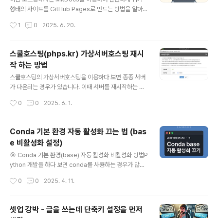
59" data-og-url="https://junho85.pe.kr/2159" d
형태의 사이트를 GitHub Pages로 만드는 방법을 알아보
ata-og-image="https://scrap.kakaocdn..
겠습니다.📌 준비물PythonGitGitHub 계정✅ MkDocs
작성시간
1
0
2025. 6. 20.
설치 및 설정하기프로젝트 환경을 설정하는 최적의 방법은
아래와 같습니다.mkdir my-wikicd my-wiki# 원하는
Python 버전 설정 (예시)pyenv local 3.12.2# 가상환
스쿨호스팅(phps.kr) 가상서버호스팅 재시
경 설정python -m venv .venvsource .venv/bin/act
작 하는 방법
ivate# MkDocs 설치pip install mkdocs mkdocs-
글 내용
material# MkDocs 프로젝트 생성mkdocs new .✅
스쿨호스팅의 가상서버호스팅을 이용하다 보면 종종 서버
GitHub 저장소 연결GitHub에 저장소를 만든 후 연결합
가 다운되는 경우가 있습니다. 이때 서버를 재시작하는 방
니다. 1. GitHub 저장소 만들기https:/..
법을 정리합니다. 내서비스관리 > 가상서버호스팅관리로
작성시간
0
0
2025. 6. 1.
이동합니다. 서비스관리 > 기본관리 > 서버원격관리 버튼
을 클릭합니다. 다음과 같은 팝업창이 나타납니다. 서버상
태가 ON 인 경우 기본적으로 요청작업은 "종료"가 선택되
Conda 기본 환경 자동 활성화 끄는 법 (bas
어 있습니다. "확인" 버튼을 누르면 서버종료 작업이 진행
e 비활성화 설정)
됩니다. 하지만 서버상태가 좋지 않은 경우 "원격관리 설정
글 내용
을 실패하였습니다." 메시지가 나타나면서 종료에 실패하
🎯 Conda 기본 환경(base) 자동 활성화 비활성화 방법P
게 됩니다. 이럴 때는 "강제종료"기능을 이용하여 서버를
ython 개발을 하다 보면 conda를 사용하는 경우가 많습
종료합니다.종료가 완료되면 서버상태가 "OFF"로 바뀝니
니다. Anaconda나 Miniconda 설치 후 터미널을 열면
작성시간
0
0
2025. 4. 11.
다. 요청작업은 "시작"밖에 없습니다. "확인"버튼을 누르면
항상 base 환경이 자동으로 활성화되어 있는 걸 볼 수 있
서버를 실행하게 됩니다.
죠.(base) user@machine ~ %매번 conda deactiv
ate를 치는 것도 귀찮고, base 환경을 굳이 항상 켤 필요
셋업 강박 - 글을 쓰는데 단축키 설정을 먼저
가 없다면, 자동 활성화를 꺼두는 게 깔끔합니다. 오늘은 그