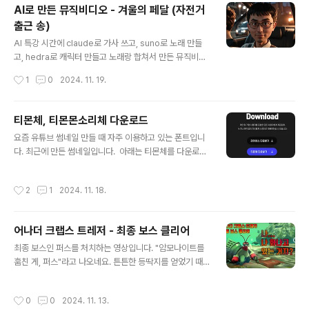
ot Secure" 경고를 띄워주고 있었습니다. 그래서 인증서
AI로 만든 뮤직비디오 - 겨울의 페달 (자전거
를 갱신해 주었는데요. `sudo certbot --apache` 명령
출근 송)
어를 이용해서 갱신은 해 주었지만 여전히 웹브라우저에서
글 내용
는 캐시가 남아서인지 인증서 갱신 여부를 확인하기가 어
AI 특강 시간에 claude로 가사 쓰고, suno로 노래 만들
려웠습니다. HTTPS 인증서를 갱신한 후, 제대로 적용되
고, hedra로 캐릭터 만들고 노래랑 합쳐서 만든 뮤직비디
었는지 확인하는 것은 매우 중요합니다. 인증서가 만료되
오입니다. 제작 과정을 간단히 정리하였습니다.Claude로
작성시간
1
0
2024. 11. 19.
었거나 갱신 과정에서 문제가 발생하면 사용자가 웹사이트
가사 생성suno에서도 가사를 생성해 주지만 ChatGPT
에 접근하지 못하거나 보안 경고가 표..
나 Claude를 이용하면 가사를 더 잘 써준다고 하여 Clau
de를 이용해서 가사를 생성하였습니다.SUNO에서 노래
티몬체, 티몬몬소리체 다운로드
생성앞서 생성한 가사를 SUNO에 넣고 노래를 생성합니
글 내용
요즘 유튜브 썸네일 만들 때 자주 이용하고 있는 폰트입니
다.기본적으로 노래가 2개씩 생성됩니다. 생각보다 노래
다. 최근에 만든 썸네일입니다. 아래는 티몬체를 다운로드
생성도 빠르고 음악에 맞는 이미지도 생성해 줍니다.hedr
할 수 있는 페이지의 내용입니다. 주소는 https://servic
a에서 캐릭터 생성예전에 찍은 사진을 이용해서 캐릭터를
e.tmon.co.kr/font 입니다. 여기서 좀 더 자세한 내용을
생성하였습니다. hedra서비스를 이용하였습니다.hedra
작성시간
2
1
2024. 11. 18.
확인할 수 있습니다. 누구나 제약 없이 자유롭게 수정하고
에서 비디오 생성앞서 생성한 노래와 캐릭터를 hedra 비
재배포할 수 있다고 하여 블로그에도 올려둡니다. 언젠가
디오 생성기에 넣고..
해당 페이지의 운영이 끝나더라도 여기서 다운로드할 수
어나더 크랩스 트레저 - 최종 보스 클리어
있습니다. 라이선스 티몬체 다운로드하기
글 내용
최종 보스인 퍼스를 처치하는 영상입니다. "암모나이트를
훔친 게, 퍼스"라고 나오네요. 튼튼한 등딱지를 얻었기 때
문에 적당히 방어하면서 싸우면 체력 소모가 크지 않습니
다. 게다가 전기뱀장어 기술로 스턴 걸어둔 상태로 열심히
작성시간
0
0
2024. 11. 13.
때리면 최종 보스라도 손쉽게 처리할 수 있습니다. 처치하