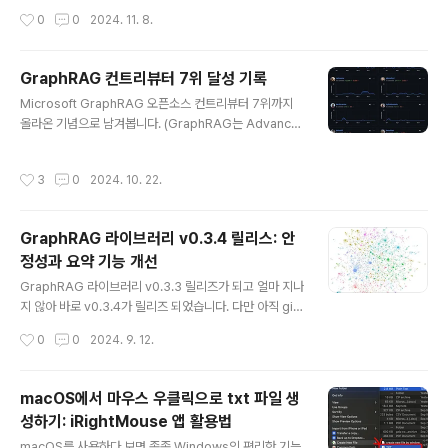
반 정도의 시간이 걸렸습니다) 마이너 버전이 3에서 4로
작성시간
0
0
2024. 11. 8.
바뀐 만큼 다양한 기능 개선을 포함하고 있습니다. (제가 문
서 수정한 커밋도 무려 4개나 포함되어 있습니다 🥰) 주요
변경 사항은 다음과 같습니다.주요 기능 추가점진적 인덱
GraphRAG 컨트리뷰터 7위 달성 기록
싱(Incremental Indexing) 기능 추가DRIFT 그래프 추
글 내용
Microsoft GraphRAG 오픈소스 컨트리뷰터 7위까지
론 쿼리 모듈 추가DRIFT 검색 CLI 및 예제 노트북 추가개
올라온 기념으로 남겨봅니다. (GraphRAG는 Advance
선 사항점진적 업데이트를 위한 설정 추가임베딩을 서브플
d RAG 기법 중 하나로 지식그래프를 이용한 RAG 기법입
로우에 추가임베딩 워크플로우 변경시간 주기를 사용한 n
니다.)커밋 다섯 개 했고, 수정 내용은 14라인 정도밖에 안
aive 커뮤니티 병합 기능 추가관계 병합 기능 추가런타임
작성시간
3
0
2024. 10. 22.
되지만 벌써 7위가 되었네요. 좀 더 하다 보면 5위권 까지
전용 스토리지 옵션 추가텍스트 유닛 업데이트 기능 추가
도 갈 수 있지 않을까 싶지만 그 위로는 쉽지 않을 것 같습
최적..
니다. 다섯 개 커밋 내용은 사소한 오타 수정이나 문서 수정
GraphRAG 라이브러리 v0.3.4 릴리스: 안
정도인데요. 아직 라이브러리가 나온 지 오래되지 않다 보
정성과 요약 기능 개선
니 기능 변화가 자주 있고, 그 과정에서 이런저런 오타나 문
글 내용
서 갱신이 덜 된 경우가 종종 보입니다. 그래서 기여할 기회
GraphRAG 라이브러리 v0.3.3 릴리즈가 되고 얼마 지나
가 많은 편입니다. 제가 PR 했던 내용은 링크에서 확인해
지 않아 바로 v0.3.4가 릴리즈 되었습니다. 다만 아직 gith
볼 수 있습니다. 간단한 코드 수정 PR도 했었긴 한데요..
ub에 release 페이지가 생기지 않아서 Release v0.3.
작성시간
0
0
2024. 9. 12.
4 커밋 내용을 참고하였습니다. 이번 릴리스는 두 가지 패
치를 포함하고 있어, 라이브러리의 안정성과 기능성을 한
층 향상했습니다. 변경 사항을 자세히 살펴보겠습니다. 주
macOS에서 마우스 우클릭으로 txt 파일 생
요 변경 사항1. 로컬 검색에서의 경쟁 상태 방지첫 번째 패
성하기: iRightMouse 앱 활용법
치는 로컬 검색 과정에서 발생할 수 있는 경쟁 상태(race
글 내용
condition)를 방지하기 위한 것입니다. 구체적으로, 텍스
macOS를 사용하다 보면 종종 Windows의 편리한 기능