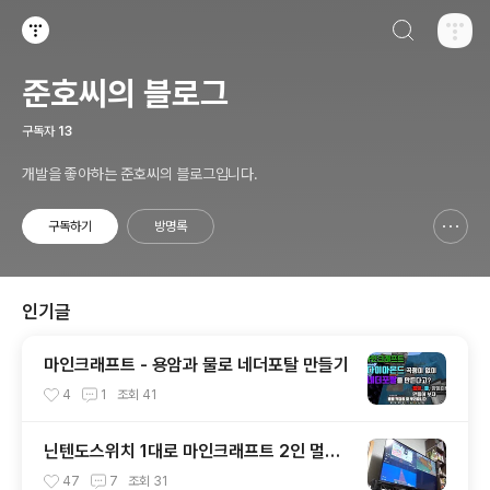
검색하기
티스토리
준호씨의 블로그
구독자
13
개발을 좋아하는 준호씨의 블로그입니다.
구독하기
방명록
신고하기 레이어
열기
인기글
마인크래프트 - 용암과 물로 네더포탈 만들기
4
1
조회
41
닌텐도스위치 1대로 마인크래프트 2인 멀티
플레이 하는 방법. 3인, 4인도 가능!
47
7
조회
31