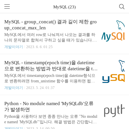
MySQL (23)
MySQL - group_concat() 결과 길이 제한 gro
up_concat_max_len
MySQL에서 여러 row로 나눠져서 나오는 결과를 하
나의 문자열로 합쳐서 구하고 싶을 때가 있습니다. Ja
va나 Python에서 리스트를 묶을 때 사용하는 join함수
개발이야기
2023. 6. 6. 01:25
같이 말이죠. 그럴 때 사용할 수 있는 함수가 group_c
oncat입니다. 예를 들어 test라는 테이블에 다음과 같
은 데이터가 있다고 가정해 봅니다. name ---- a b c d
MySQL - timestamp(epoch time)을 datetime
group_concat으로 name칼럼을 넣어줍니다. select grou
으로 변환하는 방법과 반대로 datetime을 ti
p_concat(name) from test; 결과는 "a,b,c,d"라고 나옵니
mestamp로 변환하기
MySQL에서 timestamp(epoch time)을 datetime형식으
다. a,b,c,d 그런데 길이가 짧아서 잘 나오는데 데이터
로 변환하려면 from_unixtime 함수를 이용하면 됩니
가 많아지면 어느 순간 결과가 잘려나갑니다. "zzzzzz
다. select from_unixtime(0); # 1970-01-01 09:00:00 반
개발이야기
2023. 5. 24. 01:37
zzzz"와 데이터를 왕창 집어넣고 결과를 확인해 보면
대로 datetime 문자열을 timestamp(epoch time)으로 변
마지막 부분이 끝까지 나오지 않..
환하려면 unix_timestamp 함수를 이용하면 됩니다. se
lect unix_timestamp('1970-01-01 09:00:00'); # 0 datetim
Python - No module named 'MySQLdb'오류
e 문자열만 되는 것이 아니고 datetime 도 timestamp(e
가 발생하면
poch time)으로 변환할 수 있습니다. select unix_timest
Python을 사용하다 보면 종종 만나는 오류 "No modul
amp(STR_TO_DATE('1970-01-01 09:00:00', '%Y-%m-
e named 'MySQLdb'"입니다. 해결 방법은 간단합니
%d %H:%i:%s..
다. pip를 이용해서 mysqlclient를 설치해 주면 됩니
개발이야기
2023. 3. 14. 00:50