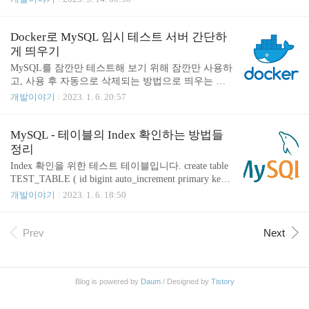
다. mysqlclient pip install mysqlclient mysqlclient에 관
한 정보는 https://pypi.org/project/mysqlclient/ 에서 볼
수 있습니다. MySQL-python Python2처럼 오래된 환
Docker로 MySQL 임시 테스트 서버 간단하
경에서는 MySQL-python을 설치해야 될 수도 있습니
게 띄우기
다. pip install MySQL-python MySQL-python에 관한
MySQL를 잠깐만 테스트해 보기 위해 잠깐만 사용하
정보는 https://pypi.org/project/MySQL-python/ 에서 볼
고, 사용 후 자동으로 삭제되는 방법으로 띄우는 방
수 있습니다. 기타 OS나 환경에 따라서 mysql 관련..
법입니다. docker run docker run --rm -d --name temp-
개발이야기
2023. 1. 6. 20:57
mysql-container -e TZ=UTC -p 3306:3306 -e MYSQL_
ROOT_PASSWORD=testpassword ubuntu/mysql 옵션
설명 --rm 옵션을 이용해서 컨테이너가 정지될 때 컨
MySQL - 테이블의 Index 확인하는 방법들
테이너를 삭제합니다. -d (--detach)는 백그라운드로
정리
동작시키는 옵션입니다. docker stop 사용을 마치면
Index 확인을 위한 테스트 테이블입니다. create table
종료합니다. docker stop temp-mysql-container
TEST_TABLE ( id bigint auto_increment primary key, l
evel int default 0 not null comment '레벨', created dateti
개발이야기
2023. 1. 6. 18:50
me not null comment '생성일', updated datetime not nul
l comment '수정일' ); create index idx_level_updated on
TEST_TABLE (level, updated); create index idx_update
Prev
Next
d on TEST_TABLE (updated); SHOW INDEX FROM
TableName; 가장 쉽게 INDEX를 조회하는 방법은 다
음과 같습니다. SHOW INDEX..
Blog is powered by
Daum
/ Designed by
Tistory