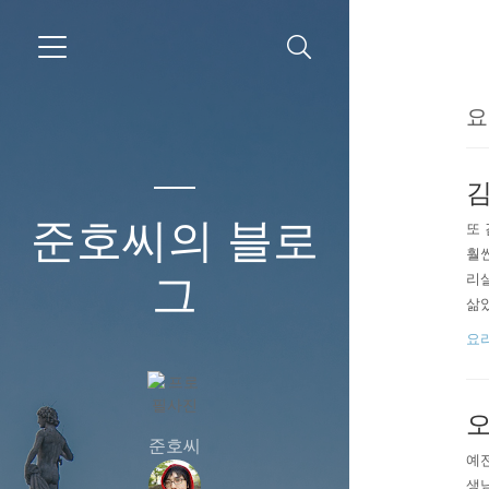
요
김
준호씨의 블로
또 
훨씬
그
리살
삶았
김치
요
대신
맛이
준호씨
예전
생님