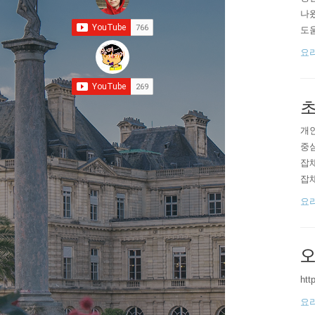
나왔
도움
WH
요
이마
에 
초
개인
중심
잡채
잡채
양조
요
다음
섯 
ᄋ
htt
요