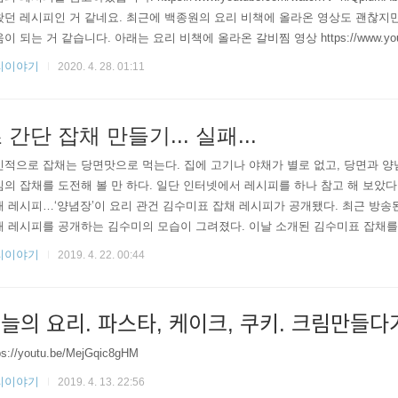
던 레시피인 거 같네요. 최근에 백종원의 요리 비책에 올라온 영상도 괜찮지만
이 되는 거 같습니다. 아래는 요리 비책에 올라온 갈비찜 영상 https://www.youtub
Z3ubsQ 영상에서는 소고기를 기준으로 하지만 같은 방식으로 돼지갈비찜을 
리이야기
2020. 4. 28. 01:11
트 트레이더스에서 구입해온 걸 이용했는데 2kg 이 넘었던 거 같은데 지금 확
다시 정리해 봐야겠습니다...
 간단 잡채 만들기... 실패...
적으로 잡채는 당면맛으로 먹는다. 집에 고기나 야채가 별로 없고, 당면과 양념
의 잡채를 도전해 볼 만 하다. 일단 인터넷에서 레시피를 하나 참고 해 보았다.
 레시피…‘양념장’이 요리 관건 김수미표 잡채 레시피가 공개됐다. 최근 방송된 
 레시피를 공개하는 김수미의 모습이 그려졌다. 이날 소개된 김수미표 잡채를 
간장 1큰술, 설탕 2작은술, 다진 마늘 1/3큰술, 후추 조금을 넣고 섞은 뒤 잡
리이야기
2019. 4. 22. 00:44
 양파 1/2개를 얇게 채 썰고 당근 1/3개를 6cm 길이로 채 썬다. 또 목이버섯 
3개를 얇게 채 썰고 대파 1대를 6cm 길 ..
ᅩ늘의 요리. 파스타, 케이크, 쿠키. 크림만들
ps://youtu.be/MejGqic8gHM
리이야기
2019. 4. 13. 22:56