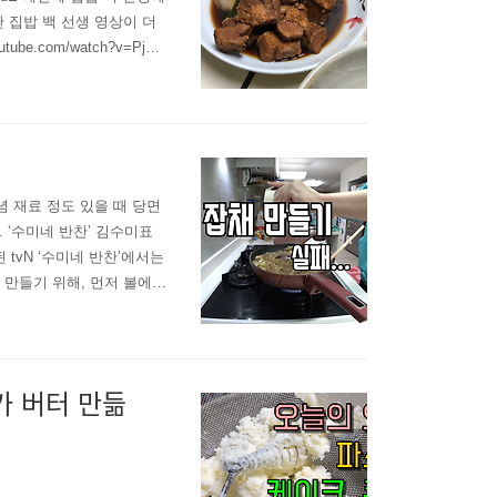
 집밥 백 선생 영상이 더
e.com/watch?v=PjM
하면 됩니다. 돼지갈비는
인이 안 되네요. 다음 기회
 재료 정도 있을 때 당면
 ‘수미네 반찬’ 김수미표
tvN ‘수미네 반찬’에서는
만들기 위해, 먼저 볼에
채용 소고리를 재워둔다. 그
30g, 자루를 제거한 표고버
다가 버터 만듦