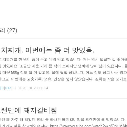
리 (27)
치찌개. 이번에는 좀 더 맛있음.
김치찌개를 한 냄비 끓여 두고 데워 먹고 있습니다. 저는 역시 달달한 걸 좋아
 맛있네요. 조금만 데운 거라 좀 적어 보이지만 냄비에 많이 남아 있습니다. 물
 대략 500g 정도 될 거 같고요. 물에 팔팔 끓입니다. 어느 정도 끓고 나서 양
고요. 이번에는 고춧가루, 쯔유, 간장은 넣지 않았습니다. 김치는 작은 포기로 
 국물을 조금 부었습니다. 마늘은 한 블록 정도 넣었던 거 같은데 좀 헷갈리네
리이야기
2020. 10. 28. 00:14
 꿀을 좀 넣었습니다. 두부는 아마 600g 정도 되었던 거 같습니다. 예전엔 1
 덜한 거 같아서 양은 적지만 좀 더 맛있는 두부..
오랜만에 돼지갈비찜
엔 꽤 자주 해 먹었던 요리 중 하나인 돼지갈비찜을 오랜만에 해 먹었습니다.
의 레시피를 참고하였습니다. https://www.youtube.com/watch?v=nfQpiu