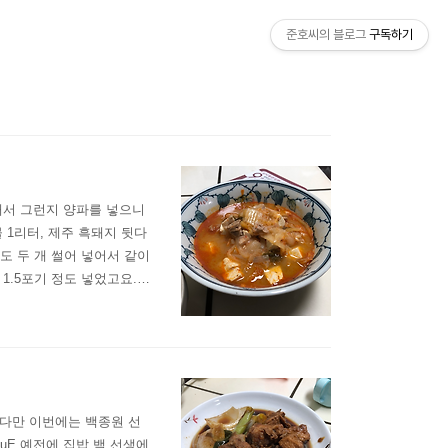
준호씨의 블로그
구독하기
해서 그런지 양파를 넣으니
 1리터, 제주 흑돼지 뒷다
파도 두 개 썰어 넣어서 같이
1.5포기 정도 넣었고요.
요. 그리고 이번에도 설탕
kg짜리 먹을만했는데 요즘
 다만 이번에는 백종원 선
MAbuE 예전에 집밥 백 선생에