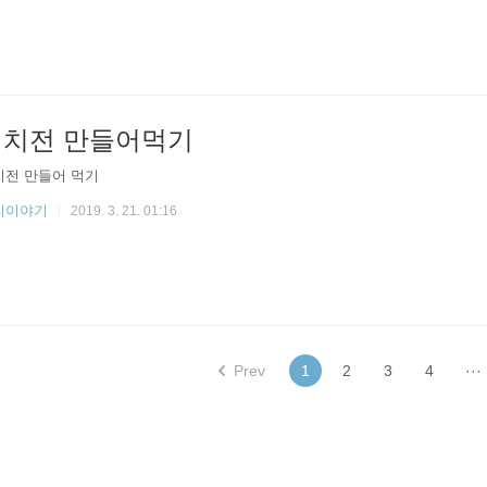
김치전 만들어먹기
치전 만들어 먹기
리이야기
2019. 3. 21. 01:16
Prev
1
2
3
4
···