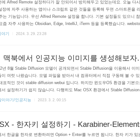
에 Alfred Remote 설정하다가 잘 안되어서 방치해두고 있었는데요. 오늘 다
 설정에 자주 사용하는 앱이나 스크립트 같은 것들을 등록해 두면 스마트폰을 
주는 기능입니다. 우선 Alfred Remote 설정을 합니다. 기본 설정들도 있으니
요즘 자주 사용하는 Obsidian, Edge, IntelliJ, iTerm 등을 등록했습니다. webstor
로 설정을 했습니다. 내용은 다음과 같습니다.cd /Users/junho85/WebstormProjects
이야기
2024. 3. 29. 23:28
로 TIL 프로젝트를 열어라는 의미입니다. 자주 사용하는 프로젝트가 있다면 이 
 맥북에서 인공지능 이미지를 생성해보자. Dif
22년 8월 Stable Diffusion 모델이 공개되면서 Stable Diffusion을 이용해
이 여럿 나왔습니다. 모델 파일을 받아서 내 컴퓨터에서 직접 구동해 볼 수 있
대표적인 것이 stable diffusion webui 입니다. 하지만 윈도우OS 환경을 기본
서 설정하기가 쉽지 않습니다. 다행히도 Mac OSX 환경에서 Stable Diffusi
 있습니다. 바로 DiffusionBee입니다. 오프라인 환경에서 무료로 무제한으로
발이야기/인공지능
2023. 3. 2. 00:15
맥북의 성능이 좋지 않다면 실행이 어려울 수 있는 점은 감안해야 합니다. 아
..
SX - 한자키 설정하기 - Karabiner-Element
서 한글을 한자로 변환하려면 Option + Enter를 누르면 됩니다. 한자 키가