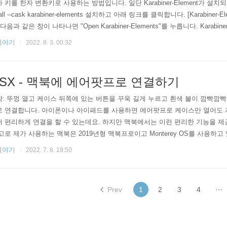
 키를 한자 변환키로 사용하는 방법입니다. 일단 Karabiner-Element가 설치되어 
tall --cask karabiner-elements 설치하고 아래 링크를 클릭합니다. [Karabine
 다음과 같은 창이 나타나면 "Open Karabiner-Elements"를 누릅니다. Karabiner-
fications에 룰을 Import 하는 화면이 나타납니다. Import를 누르면 다음과 
이야기
2022. 8. 3. 00:32
 "Enable"을 눌러주면 됩니다. 한자 키 설정이 ..
SX - 맥북에 에어팟프로 연결하기
: 뚜껑 열고 케이스 뒤쪽에 있는 버튼을 꾸욱 길게 누르고 흰색 불이 깜빡깜
로 연결합니다. 아이폰이나 아이패드를 사용하면 에어팟프로 케이스만 열어도
 편리하게 연결을 할 수 있는데요. 하지만 맥북에서는 이런 편리한 기능을 제
고로 제가 사용하는 맥북은 2019년형 맥북프로이고 Monterey OS를 사용하고
블루투스 연결 방식으로 연결해야 되는데요. 방법을 정리해 보았습니다. 1. 맥북
이야기
2022. 7. 8. 18:50
Preferences -> Bluetooth 설정을 열어 줍니다. ⌘(cmd) + Space로 Spotlight
 수도 있습니다. Blueto..
Prev
1
2
3
4
···