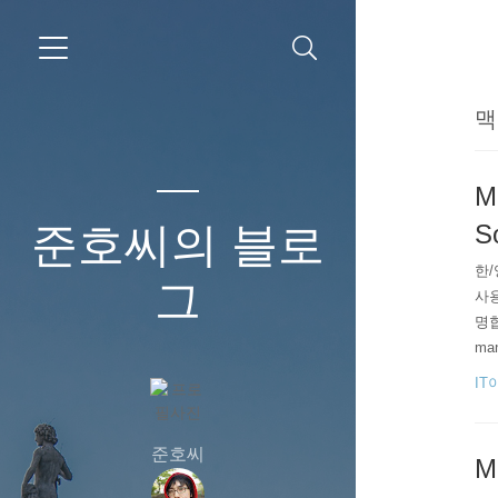
맥
M
준호씨의 블로
S
한/
그
사용
명합
ma
gs 
IT
me
준호씨
M