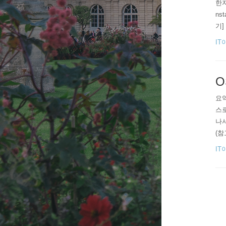
한자
ns
기]
di
IT
이는
O
요약
스
나서
(참
인 
IT
m 
동할