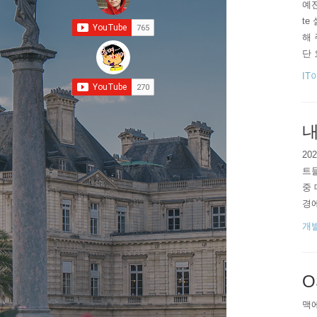
예전
te
해 
단 
t"
IT
m으
내
20
트들
중 
경에
앱이
개
만 
로드
O
맥에