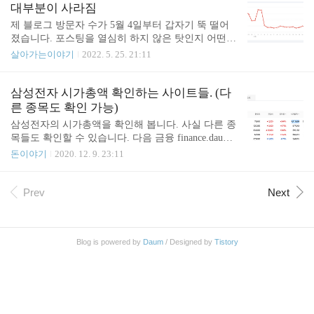
원인이 파악되지는 않았나 봅니다. 원인은 구글이 알
구글 검색을 통한 유입이 줄어듦 조금 더 자세히 분 j
대부분이 사라짐
려주지 않으면 알 수가 없겠네요. 아마..
unho85.pe.kr 그런데 다행스럽게도 구글 검색 유입이
제 블로그 방문자 수가 5월 4일부터 갑자기 뚝 떨어
다시 회복하기 시작했습니다. 사실 지난번에도 그렇
졌습니다. 포스팅을 열심히 하지 않은 탓인지 어떤지
고 이번에도 그렇고 원인은 밝혀내지 못했습니다. 아
잘 모르겠습니다. 방문 통계를 보니 구글 검색을 통
살아가는이야기
2022. 5. 25. 21:11
무튼 방문자 수가 회복되니 기분은 좋습니다. 방문객
한 유입이 줄어듦 조금 더 자세히 분석해 보면 구글
이 늘어나니까 애드샌스 수익도 다시 회복새로 돌아
검색을 통한 유입이 뚝 떨어진 것을 볼 수 있습니다.
섰습니다. 구글 유입이 하락하기 시작한 것이 5월 초
방문 통계정보를 확인해 보면 유입 경로별 통계를 확
삼성전자 시가총액 확인하는 사이트들. (다
였으니 회복되는데 2달 반 정도의 시간이 걸렸네요.
인해 볼 수 있는데요. 방문자가 줄어들기 전인 5월 3
른 종목도 확인 가능)
..
일 방문 통계를 보면 구글 검색에서 많이 들어온 것
삼성전자의 시가총액을 확인해 봅니다. 사실 다른 종
을 볼 수 있습니다. 방문자가 줄어든 날 중 하나인 5
목들도 확인할 수 있습니다. 다음 금융 finance.daum.
월 17일을 찍어서 보면 다른 유입에는 큰 변화가 없
net/domestic/market_cap?view=pc 시가총액별 | 다음
돈이야기
2020. 12. 9. 23:11
는데 구글 검색으로부터의 유입이 22로 줄어든 것이
금융 시가총액상위 코스피 코스닥 -차트슬라이드 fin
보입니다. 블로그 유입의 대부분이 구글 검색이었는
ance.daum.net 단위는 억 원이기 때문에 441조 1,669
데 구글 검색을 통한 유입이 거의 98% 정도 급감했다
억 원입니다. 네이버 금융 finance.naver.com/sise/sise_
Prev
Next
고 볼 수 있겠네요. Google Sea..
market_sum.nhn?sosok=0 시가총액 : 네이버 금융 관심
종목의 실시간 주가를 가장 빠르게 확인하는 곳 finan
ce.naver.com 다음과 네이버는 같은 수치로 나오네요.
Blog is powered by
Daum
/ Designed by
Tistory
어디에서 데이터를 가져오는 걸까요? 구글에서 검색
하기 구글에서 "삼성전자 주가"를 검색하면 아래쪽
에 Mkt cap이라는 값이 보입니다. 4..