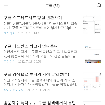
구글 (52)
구글 스프레드시트 행렬 변환하기
성분1,성분2,성분3,성분4,성분5 라는 텍스트가 있습
니다. 구글 스프레드시트에 붙여 넣기하고 "Split text
to columns"를 선택하면 칼럼별로 나눠져서 들어갑니
IT이야기
2023. 1. 20. 14:16
다. 기본적으로 Detect automatically가 적용되어서 알
아서 잘 나눠주는데요. 원하는 방식을 직접 선택할
수도 있습니다. 그런데 자동으로 나눠진 내용들을 가
구글 애드센스 광고가 안나온다
로가 아닌 세로로 순서대로 들어가게 하고 싶습니다.
언젠가부터 갑자기 구글 애드센스 광고가 노출되고
이럴 때는 셀을 선택하고 복사합니다. 붙여 넣고 싶
있지 않습니다. 티스토리 포럼에도 관련 글들이 올라
은 곳에 마우스 우 클릭 하고 "Paste special" -> "Trans
오고 있는 것으로 보아 티스토리 전체적으로 발생하
돈이야기
2022. 7. 28. 00:53
posed"를 선택합니다. 아래와 같이 행과 열이 바뀐 상
는 이슈인 거 같습니다. 3번째 글을 보면 도메인으로
태로 붙여진 것을 확인할 수 있습니다.
티스토리를 운영하면 괜찮다는 글도 보이네요. 그런
데 저도 개인 도메인으로 운영하고 있는데 왜 안 나
구글 검색으로 부터의 검색 유입 회복!
오는 걸까요? 다른 글을 열어 보다 보니 광고가 나오
지난 포스팅에서 구글 검색에서의 유입이 거의 없
는 글도 있긴 하네요. 하지만 tistory.com 도메인으로
어져서 방문자수가 폭락했었다는 글을 적었었습니
들어가면 광고가 나오지 않습니다. 정말 구글 애드센
다. 방문자수 폭락 ㅠㅠ 구글 검색에서의 유입 대부
살아가는이야기
2022. 7. 18. 21:21
스에서 tistory.com 도메인에 대해서 차단한 것이고
분이 사라짐 제 블로그 방문자 수가 5월 4일부터 갑
개인 도메인을 사용하는 경우에는 광고가 잘 나오는
자기 뚝 떨어졌습니다. 포스팅을 열심히 하지 않은
거 같습니다. 티스토리 공지가 올라오긴 했는데 아직
탓인지 어떤지 잘 모르겠습니다. 방문 통계를 보니
방문자수 폭락 ㅠㅠ 구글 검색에서의 유입