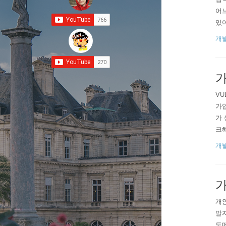
어느
있어
다.
개
래도
정하
가
VU
가입
가 
크해
드를
개
532
가
개
발자
도메