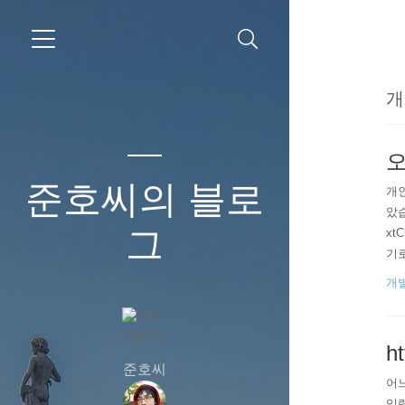
개
오
준호씨의 블로
개인
았습
그
xt
기로 
일 
개
이었
h
준호씨
어느
입력