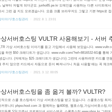
 날부터 저렇게 되더군요. junho85.pe.kr 도메인을 사용하는 다른 사이트에서 
서 그런 걸 지도 모르겠습니다. 요즘 크롬 브라우저도 그렇고 기본 https로
 https로 한 번이라도 접속하고 나면 http로 들어가려 해도 자동으로 https로
발이야기/호스팅관리
2022. 8. 1. 23:01
 이제는 웬만하면 웹사이트 운영할 때 https를 설정해 두는 것이 좋겠습니다. 일
려면 인증서가 필..
상서버호스팅 VULTR 사용해보기 - 서버 
LTR 가상 서버호스팅 이야기를 듣고 가입해서 사용해 보았습니다. www.vultr.com/
을 하면 $50 크레디트가 생깁니다. www.vultr.com/?ref=8816532-6G를 통
생깁니다. (저에게는 $25 크레디트가 생깁니다) 그런데 사용하려면 카드를 연
 주지 않으면 카드에서 자동으로 돈이 빠져나가니 처음 사용할 때는 꼭 체크해
 연결하면 $0가 결제됩니다. 어라? 가입하고 보니 Affiliate프로그램이 있네요. www.v
발이야기/호스팅관리
2021. 3. 12. 00:05
-6G SSD VPS Servers, Cloud Servers and Cloud Hosting by Vult..
상서버호스팅을 좀 옮겨 볼까? VULTR?
인적으로 스쿨 호스팅에서 가상 서버호스팅을 받고 있습니다. 스쿨호스팅 최
커뮤니티 phpschool.com 과 함께하는 월400원, 웹호스팅,가상서버호스팅,
인등록,SSL인증서,코로케이션 서비스제공, 스쿨호스팅 www.phps.kr 그런