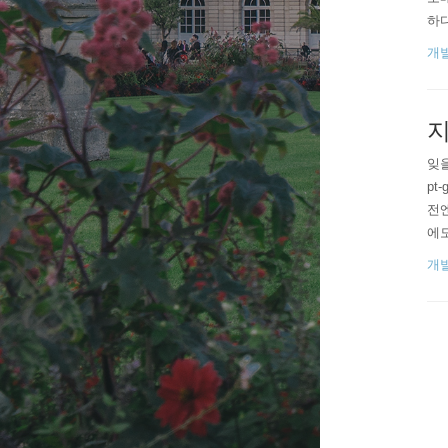
하다
y V
개
w.
지
잊을
pt
전엔
에도
운
개
다.
적은