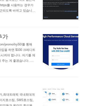
https를 사용하는 경우가
 접근되도록 바뀌고 있습니
 바꿔버리기도 합니다. 아무
단 웹서버에 https를 설
추가
promo/try50/를 통해
해 가입을 하면 $100 크레디트
동시켜야 합니다. 저기를 체
 주는 게 좋겠습니다. 카
ultr.com/?ref=8816
저가,최대트래픽 국내최대개
이미지호스팅, SMS호스팅,
데 지인들과 온라인 회식을