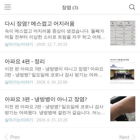
장염 (3)
다시 장염? 메스껍고 어지러움
속이 메스껍고 어지러움 증상이 생겼습니다. 둘째가
며칠 전부터 이상한 소리로 트림을 자꾸 하고 어제는
배도 아프다 그랬었는데 장염이었나 봅니다. 저도 전
살아가는이야기
2020. 12. 7. 20:52
염된 게 아닐까 싶네요. 열은 37도 정도인데 평소 체
온이랑 큰 차이는 없는 편이고요. 새벽에 또 구토를
하게 되지 않을까 걱정이네요. 아이랑 소아과에 가보
아파요 4편 - 정리
니 노로바이러스성 장염 같다고 합니다. 아래와 같이
이전 편 아파요 3편 - 냉방병이 아니고 장염? 아파요
처방전을 받았고요. 약국에서 약을 받아왔습니다. 해
2편 - 냉방병? 일요일에 코로나 검사 받기는 어려웠
열진통제와 소화를 도와주는 약들입니다. 진료비는
다. 냉방병에 걸린거 같습니다. 어느덧 실내온도가 3
살아가는이야기
2020. 6. 16. 22:06
4,800원, 약은 4,000원 나왔습니다. 속에 편한 음식을
0도가 되었습니다. 어느덧 여름이 왔네요. 개인적으
먹으라고 하여 저녁으로는 호박죽을 먹었습니다. 첫
로는 30도 면 적당한 온도 같긴 � junho85.pe.kr 아직
째가 두부 먹고 싶다고 해서 두부도 좀 구웠고요. 호
체온이 37.0~37.2 정도인 것으로 보아 완전히 회복된
아파요 3편 - 냉방병이 아니고 장염?
박죽만 먹기는 좀 힘들 거 같아서 소고기 죽과 전복
거 같지는 않지만 일상생활에 무리는 없을 정도라 거
이전 편 아파요 2편 - 냉방병? 일요일에 코로나 검사
죽도 주문했습니다. 쿠팡 구매 링크 (아래..
의 다 나은 거 같습니다. 현재로서는 노로바이러스로
받기는 어려웠다. 냉방병에 걸린거 같습니다. 어느덧
인한 장염이었고 대략 4일 정도가 지나면서 거의 다
실내온도가 30도가 되었습니다. 어느덧 여름이 왔네
살아가는이야기
2020. 6. 15. 23:20
나은 게 아닐까 싶습니다. 노로바이러스 진단키트 관
요. 개인적으로는 30도 면 적당한 온도 같긴 한데요.
련 기사들이 보이던데 어떻게 되었나 모르겠네요. 이
그래도 좀 덥긴 하니 27도 정도가 적당하려나요? 요
런 기술이 대중적이고 저렴해진다면 정확한 진단을
즘 � junho85.pe.kr 어제는 오전에는 구토, 낮에는 발
Prev
Next