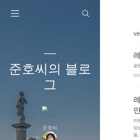
ve
레
준호씨의 블로
같은
메
그
레
만
이번
준호씨
았는
음.