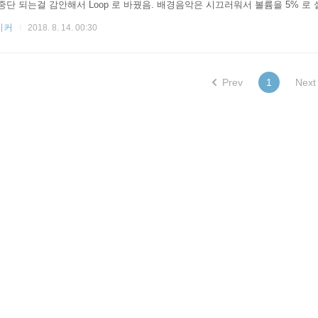
중단 되는걸 감안해서 Loop 로 바꿨음. 배경음악은 시끄러워서 볼륨을 5% 로 설정 
Only 로 시작 했다가 Small FaceTime and big C922 로 변경 했음. C922 설정은 Pr
이커
2018. 8. 14. 00:30
Camera 설정은 High 가 없고 최대값 1280x720 Settings 에서 Output. Res..
Prev
1
Next