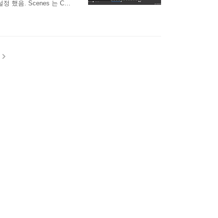
했음. Scenes 는 C92
eset High FaceTime H