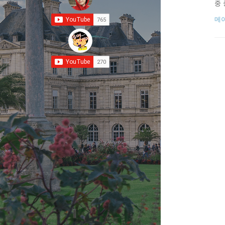
중 
2 
메
D 