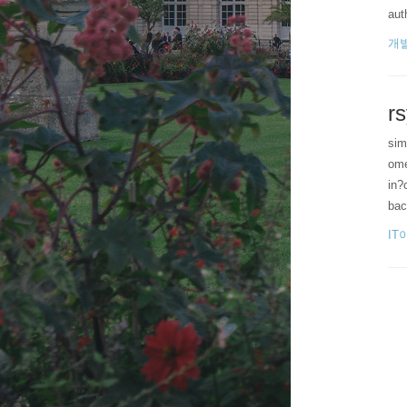
aut
개
rs
sim
ome
in?
ba
IT