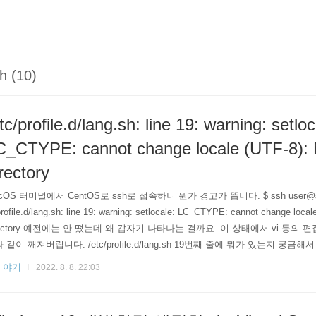
h (10)
tc/profile.d/lang.sh: line 19: warning: setloc
C_CTYPE: cannot change locale (UTF-8): N
rectory
cOS 터미널에서 CentOS로 ssh로 접속하니 뭔가 경고가 뜹니다. $ ssh user@some.s
profile.d/lang.sh: line 19: warning: setlocale: LC_CTYPE: cannot change locale
rectory 예전에는 안 떴는데 왜 갑자기 나타나는 걸까요. 이 상태에서 vi 등의
 같이 깨져버립니다. /etc/profile.d/lang.sh 19번째 줄에 뭐가 있는지 궁금해서 열어
.d/lang.sh - set i18n stuff 2 3 sourced=0 4 5 if [ -n "$LANG" ]; th..
이야기
2022. 8. 8. 22:03