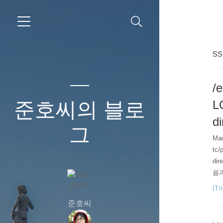
ss
/e
준호씨의 블로
L
di
그
Ma
tc/
di
음과
ile
IT
준호씨