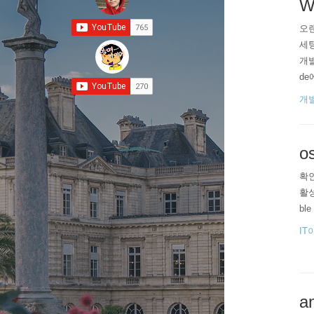
W
오랜
세팅
개발
de에
sua
개
o
확인 
활성화
ble
IT
a