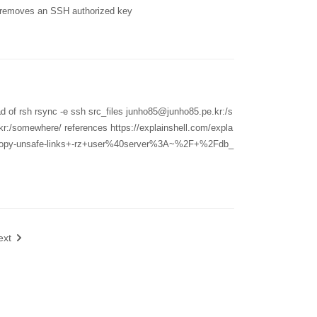
moves an SSH authorized key
 of rsh rsync -e ssh src_files junho85@junho85.pe.kr:/s
r:/somewhere/ references https://explainshell.com/expla
opy-unsafe-links+-rz+user%40server%3A~%2F+%2Fdb_
ext