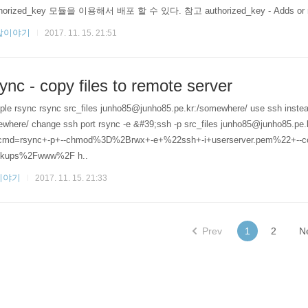
horized_key 모듈을 이용해서 배포 할 수 있다. 참고 authorized_key - Adds or re
발이야기
2017. 11. 15. 21:51
ync - copy files to remote server
ple rsync rsync src_files junho85@junho85.pe.kr:/somewhere/ use ssh instead
where/ change ssh port rsync -e &#39;ssh -p src_files junho85@junho85.pe.k
cmd=rsync+-p+--chmod%3D%2Brwx+-e+%22ssh+-i+userserver.pem%22+--c
ckups%2Fwww%2F h..
이야기
2017. 11. 15. 21:33
Prev
1
2
N