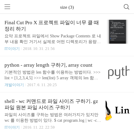
size (3)
Final Cut Pro X 프로젝트 파일이 너무 클 때
정리 하기
요약 프로젝트 파일에서 Show Package Contents 로 내
부 내용 확인 거기서 실제로 어떤 디렉토리가 용량을
많이 먹고 있는지 확인 Final Cut Pro X 에서 해당 디
IT이야기
2018. 10. 31. 21:56
렉토리를 제거 하고 종료 하면 용량이 줄어든다. 필
요한 리소스가 있다면 다른 폴더 만들고 옮겨 두고
문제의 폴더를 지운다. 과정 프로젝트파일에 이것저
python - array length 구하기, array count
것 열심히 지워도 200GB 가 넘는 상태에서 더이상 빠
기본적인 방법은 len 함수를 이용하는 방법이다. >>>
지지를 않는다. 동영상 관련 리소스는 대부분 지웠는
list = [1,2,3,4,5] >>> len(list) 5 array 객체의 len 함수
데 도대체 뭐가 문제일까? 마우스 우클릭 해서 Show
를 이용하는 방법도 있으나 일반적이지는 않다. >>>
개발이야기
2017. 6. 11. 20:25
Package Contents 해서 들어가보면 좀 더 상세한 내역
list.__len__() 5 개인적인 취향으로는 list.length() 같은
을 볼 수 있다. event 가 대부분을 차지하고 있다. 170
방식을 좋아 하지만 python 은 그러한 방식을 선호하
GB 이상. 그 다음이 BGM 53.23GB 인듯 event 에 뭔
지는 않는 것 같다. 참고 http://effbot.org/pyfaq/why-do
shell - wc 커맨드로 파일 사이즈 구하기. gz
가 많긴 많다. 대부분 음..
es-python-use-methods-for-some-functionality-e-g-list-in
파일 원본 파일 사이즈 구하기
dex-but-functions-for-other-e-g-len-list.htm https://docs.
파일의 사이즈를 구하는 방법은 여러가지가 있지만
python.org/3/reference/datamodel.html#basic-custom..
wc 를 이용한 방법이 있다. $ cat program.log | wc -c 1
4 단위는 byte 이다. wc 를 이용하면 gzip -dc 와 함께
IT이야기
2016. 11. 22. 22:59
사용하면 gz 압축된 파일의 원본 사이즈도 알아 낼