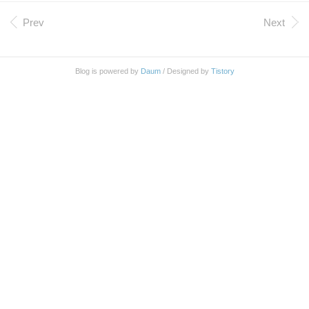
수 있다. $ gzip -dc program.log.gz | wc -c 14
Prev
Next
Blog is powered by
Daum
/ Designed by
Tistory