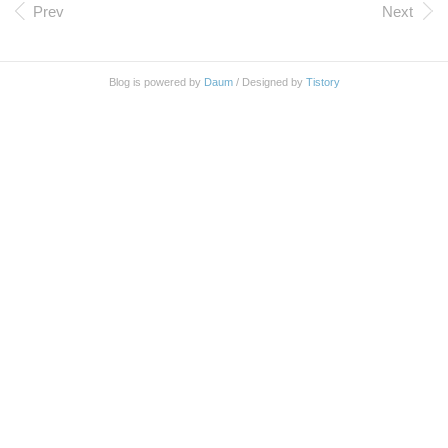
지급 방식입니다. 출처: 수표로 지급받기 https://suppo
Prev
Next
rt.google.com/adsense/answer/2690571?hl=ko&ref_topic
=1727161 아직 구글애드센스로 발생한 수익을 한번
도 받아 본 적은 없지만 운이 좋으면 올해 안에 한번
Blog is powered by
Daum
/ Designed by
Tistory
정도는 받아 보지 않을까 하던 차에 어떻게 지급을
받을 수 있을까 알아 보다가 계좌이체가 가능함을 알
게 되었는데 다만 대부분 은행에서는 수수료가 만원
정도 든다고 하였다. 100달러 받으면 10만원 ..