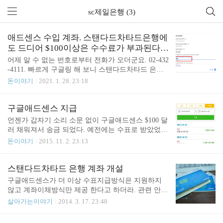
sc제일은행 (3)
애드센스 수입 계좌. 스탠다드차타드은행에
도 드디어 $100이상은 수수료가 부과된다.
수수료 아끼기 팁. 몰아서 받기.
어제 알 수 없는 번호로부터 전화가 오더군요. 02-432
-4111. 빠르게 구글링 해 보니 스탠다드차타드 은행
이더군요. 전화를 받아보았습니다. 구글 애드센스 수
돈이야기
2021. 1. 28. 23:18
입이 입금되었는데 다음 달부터는 $100 이상은 수수
료가 붙는다고 합니다. 얼마 정도 붙냐고 하니 현재
환율 기준으로 $9 정도 될 거라고 합니다. 전화를 끊
구글애드센스 지급
고 찾아보니 공지가 올라와 있네요. 예전에는 $300
언젠가 갑자기 소리 소문 없이 구글애드센스 $100 달
미만인 경우 수수료 면제였는데 $100 미만으로 기준
러 채워져서 송금 되었다. 예전에는 수표로 받았었는
이 변경되었습니다. 구글 애드센스가 $100 넘으면 보
데 이번에는 드디어 계좌로 받게 되었다. 여기다가
돈이야기
2015. 11. 2. 23:13
내주기 때문에 이제 무조건 수수료가 부과되겠습니
꾸준히 모았다가 나중에 필요 할 때 찾아 봐야겠다.
다. 그동안 수수료 무료로 잘 이용하고 있었는데 이
다음 $100 은 언제쯤 다시 충전 될까?
제는 수수료를 지불하게 되었습니다. 아무튼 스탠다
스탠다드차타드 은행 계좌 개설
드차타드에 수수료가 생기긴 했는데요. 바뀐 조건에
구글애드센스가 더 이상 수표지급방식은 지원하지
서 어떤 은행이 가장 좋을까 좀 고민이 되..
않고 계좌이체방식만 제공 한다고 하더라. 관련 안내
를 찾아 보았다. 전자송금(EFT)이 가능한 국가에서
살아가는이야기
2014. 3. 17. 23:48
는 수표 지급이 더 이상 지급 방식으로 지원되지 않
습니다. EFT는 빠르고 효율적이며 가장 친환경적인