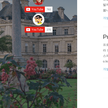
발자
봅니
프로
개발
있습니
P
프로
라 
스의
o.
LE 
개발
` V