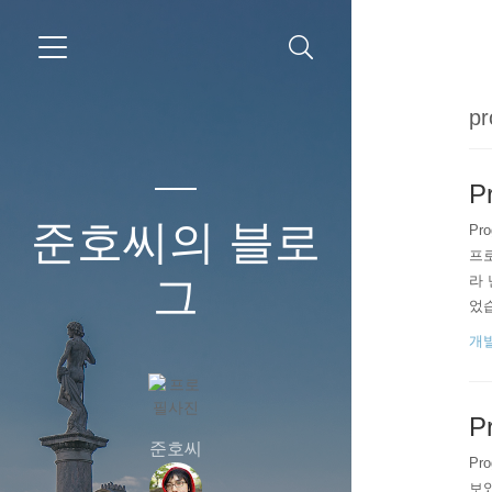
pr
P
준호씨의 블로
Pr
프로
그
라 
었습
양이
개발
다.
P
준호씨
Pr
보