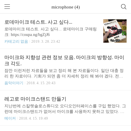
microphone (4)
로데마이크 테스트. 사고 싶다...
로데마이크 테스트. 사고 싶다... 로데마이크 구매링
크: https://coupa.ng/bgZjJ6
카테고리 없음
2019. 3. 28. 23:42
마이크와 지향성 관련 정보 모음. 마이크의 방향성. 마이
크 각도.
잠깐 이런저런 자료들을 보고 정리 해 본 자료들이다. 일단 대충 정
리 한 자료이다. 기회가 되면 좀 더 자세히 정리 해 봐야 겠다. 전지
향성 (Omni-Directional) 인터뷰 용도로 사용하는 편이다. 방향에 상
음악이야기
2018. 4. 15. 20:43
관 없이 사람들에게 마이크를 넘겨가며 녹음을 할 수 있다. 단일 지
향성 (Uni Directional), 심장형 (Cardioid) 주로 레코딩을 할 때 많이
사용한다. 크리에이터들도 많이 사용하는 편이다. 초 지향성 슈퍼 카
레고로 마이크스탠드 만들기
디오이드 (Super Cardioid) 하이퍼 카디오이드 (Hyper Cardioid) 양 지
지난번에 스칼렛솔로스튜디오 오디오인터페이스를 구입 했었다. 그
향성 (Bidirectional) 마주보며 악기를 연주한다거나 마주보며 연기할
런데 마이크스탠드가 없어서 마이크를 사용하지 못하고 있었다. 마
때 사용한다. 엽총형 (Shotgun) 특정 방향에서 오는 소리만 녹음 하
이크스탠드는 하나 사고 싶긴 하지만 일단 레고로 마이크 스탠드를
메이커
2018. 4. 15. 19:49
기 위해 사용한다. 참고 ..
만들어 보았다.