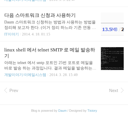
나 대량으로 메일을 발송해야 할 일 (회원약관 변경
메일 발송 등) 이 있다. 직접 메일 발송 서버를 구축
해도 되지만 메일발송서버를 직접 구축해서 운영하
다음 스마트워크 신청과 사용하기
는건 만만찮은 일이 아니다. 발송 서버의 IP가 스팸 I
Daum 스마트워크 신청하는 방법과 사용하는 방법을
P 로 등록되지 않게 관리 해야 되고 스팸 IP로 등록되
정리해 보고자 한다. (이거 정리 하느라 기존 연동 된
면 풀어 달라고 요청도 해야 한다. 발송서버의 Revers
거 지우고 다시 연결 ㅜ.ㅜ) 신청방법 정리 하다 보니
IT이야기
2014. 4. 18. 01:15
e DNS 라던지 도메인 관리도 해 줘야 한다. SPF니 D
Daum에서 제공하는 스마트 워크 가입절차 문서가 보
KIM이니 DMARC니 스팸으로 필터링 되지 않기위해
여서 링크 걸어 둔다. http://mail2.daum.net/hanmailex/
해야 되는 조치들도 많이 있다. 발송 결과를 확인한
event/smart_popup.html Daum 스마트워크 신청하기
linux shell 에서 telnet SMTP 로 메일 발송하
다거나 통계를 내려면 구현해야 될 것들이 한 가득이
위해 필요 한 것 - 도메인과 MX 설정 스마트워크를
기
다. 메일발송 서비스 사이트들..
이용하려면 소유하고 있는 도메인이 있어야 한다. 도
아래는 telnet 에서 smtp 포트인 25번 포트로 메일을
메인 구입은 gabia 나 whois 등 많은 업체가 존재하니
바로 발송 하는 과정입니다. 결과 메일을 발송하는
거기에서 구입 하면 된다. 그리고 그 도메인에 MX레
과정은 일단 메일 주소의 도메인의 MX 레코드를 찾
개발이야기/이메일시스템
2014. 3. 28. 15:49
코드 설정을 할 수 있어야 한다. (대부분의 도메인 구
는 것부터 시작 됩니다. 메일주소에서 도메인이 dau
입업체 사이트에서 지원해 주는 기능이다.) 나는 junh
m.net 이라면 dig 명령어나 nslookup 등의 명령어로 M
o85.pe.kr 라..
X 레코드가 어떻게 되는지 확인 해 볼 수 있습니다. d
Prev
Next
aum.net 의 경우 mx1~4.daum.net 으로 되어 있음을 알
수 있습니다. (이 정보는 종종 바뀌기도 합니다.) 자 t
elnet 으로 mx1.hanmail.net 에 접속해 보겠습니다. SM
Blog is powered by
Daum
/ Designed by
Tistory
TP 는 기본적으로 25번 프로토콜을 이용합니다. junh
o85@junho85:~$ telnet mx1.hanmail.net 25 Trying 211.
110.65.13... C..