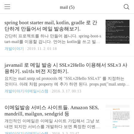
mail (5)
spring boot starter mail, kotlin, gradle 로 간
단하게 만들어서 메일 발송해보기.
간단히 프로젝트를 하나 만들어 봅니다. spring-boot-s
tart-mail를 이용할 겁니다. 언어는 kotlin을 쓰고 빌드
툴은 gradle을 사용합니다. curl https://start.spring.io/st
개발이야기
2019. 11. 2. 01:18
arter.zip -d type=gradle-project -d language=kotlin -d bo
otVersion=2.2.0.RELEASE -d baseDir=mail -d groupId
=kr.pe.junho85 -d artifactId=mail -d name=mail -d descr
javamail 로 메일 발송 시 SSLv2Hello 이용해서 SSLv3 사
iption=Demo%20project%20for%20Spring%20Boot -d
용하기. ssl/tls 버전 지정하기.
packageName=kr.pe.junho85.mail -d packaging=jar -d ja
요지는 mail.smtp.ssl.protocols 에 "SSLv2Hello SSLv3" 를 지정하는
vaVersion=1.8 ..
것이다. 아래 처럼 property 에 추가 하면 된다. props.put("mail.smtp.ss
l.protocols", "SSLv2Hello SSLv3"); 만약 SSLv2Hello 를 하지 않고 처
개발이야기/이메일시스템
2016. 3. 17. 00:13
음부터 SSLv3 를 사용하려면 SSLv3 만 넣으면 된다. 실행 할 때 VM
options 에 아래 내용을 추가 하면 Handshake 과정을 찍어 볼 수 있다.
-Djavax.net.debug=ssl,handshake SSLv2 client hello message 를 날린 다
이메일발송 서비스 사이트들. Amazon SES,
음 SSLv3 Handshake 를 하고 있다. main, WRITE: SSLv3 Handshake, l
mandrill, mailgun, sendgrid 등
ength = 175 ma..
개인적인 이메일은 이메일 사이트 가입해서 그냥 보
내면 되지만 서비스를 개발하다 보면 특정한 이벤트
(회원 가입 이메일 등) 가 있을때 메일을 발송한다거
개발이야기/이메일시스템
2016. 3. 3. 22:47