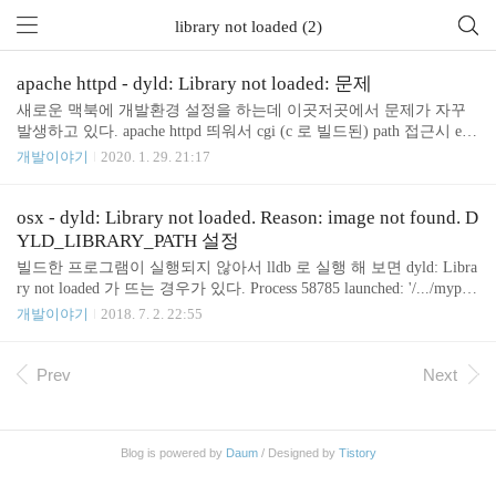
library not loaded (2)
apache httpd - dyld: Library not loaded: 문제
새로운 맥북에 개발환경 설정을 하는데 이곳저곳에서 문제가 자꾸
발생하고 있다. apache httpd 띄워서 cgi (c 로 빌드된) path 접근시 err
or.log 에 dyld: Library not loaded: xxx.dylib 문제가 발생했다. 예전에
개발이야기
2020. 1. 29. 21:17
는 안나타 났었는데 이상하다. ~/.zshrc 에는 export DYLD_LIBRARY
_PATH=/some/where/lib:$DYLD_LIBRARY_PATH 설정이 되어 있기
때문에 터미널에서 해당 cgi 를 직접 실행 시켰을때는 실행이 잘 되
osx - dyld: Library not loaded. Reason: image not found. D
었다. apache httpd config 의 SetEnv DYLD_LIBRARY_PATH 설정 Set
YLD_LIBRARY_PATH 설정
Env DYLD_LIBRARY_PATH /some/where/lib 이렇게 해 주면 httpd 에
빌드한 프로그램이 실행되지 않아서 lldb 로 실행 해 보면 dyld: Libra
서 cgi..
ry not loaded 가 뜨는 경우가 있다. Process 58785 launched: '/.../mypro
g' (x86_64) dyld: Library not loaded: libmycore.1.dylib Referenced fro
개발이야기
2018. 7. 2. 22:55
m: /.../myprog Reason: image not found Process 58785 stopped DYLD_
LIBRARY_PATH 설정 로드 되지 않는 libmycore.1.dylib 가 /mylib 에
있다면 DYLD_LIBRARY_PATH 에 추가 해 준다. export DYLD_LIB
Prev
Next
RARY_PATH=$DYLD_LIBRARY_PATH:/mylib/ 그래도 안된다면 /us
r/lo..
Blog is powered by
Daum
/ Designed by
Tistory