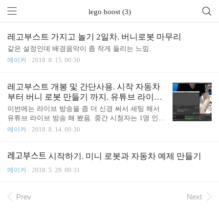
lego boost (3)
레고부스트 가지고 놀기 2일차. 버니로봇 마무리
같은 설정인데 배경음악이 좀 작게 들리는 느낌.
메이커
2018. 8. 15. 00:50
레고부스트 개봉 및 간단사용. 시작 자동차
부터 버니 로봇 만들기 까지. 유튜브 라이브
무편집
이번에는 라이브 방송을 좀 더 신경 써서 세팅 해서
유튜브 라이브 방송 해 봤음. 중간 시청자는 1명 인
줄 알았는데 4명 인거 같기도? 이건 아직도 통계가
메이커
2018. 8. 14. 00:30
집계중이라고 하여 나중에 확인 되면 다시 업데이트
해야 겠음. OBS 세팅값 기록 NCS 음악을 미리 다운
받아 두고 Media Source 로 추가 해 둠. 혹시나 음악이
레고부스트 시작하기. 미니 로봇과 자동차 예제 만들기
재생 도중 중단 되는걸 감안해서 Loop 로 바꿨음. 배
메이커
2018. 5. 29. 00:31
경음악은 시끄러워서 볼륨을 5% 로 설정 했음. Scene
s 는 C922 Only 로 시작 했다가 Small FaceTime and bi
g C922 로 변경 했음. C922 설정은 Preset High FaceTi
Prev
Next
me HD Camera 설정은 High 가 없고 최대값 1280x720
Settings 에서 Output. Res..