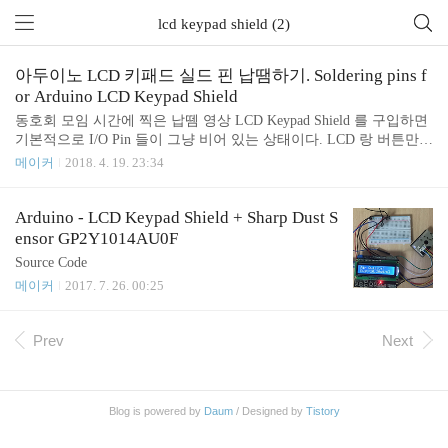
lcd keypad shield (2)
아두이노 LCD 키패드 실드 핀 납땜하기. Soldering pins f
or Arduino LCD Keypad Shield
동호회 모임 시간에 찍은 납뗌 영상 LCD Keypad Shield 를 구입하면
기본적으로 I/O Pin 들이 그냥 비어 있는 상태이다. LCD 랑 버튼만
실습할게 아니라면 비어 있는 구멍에 핀을 붙여 주어야 실습할 때 편
메이커
2018. 4. 19. 23:34
리하다. 아래쪽에 M(Male)핀을 연결한 이유는 예전에 아두이노캠프
행사 실습자료 만들 때 케이스에 넣기 위해 바깥쪽으로 뭔가 튀어나
오는 것을 최소화 하기 위함이었다. 단순히 실습의 편의를 위함이라
Arduino - LCD Keypad Shield + Sharp Dust S
면 위쪽으로 F(Female) 포트를 붙여 주는게 좋을 것이다.
ensor GP2Y1014AU0F
Source Code
메이커
2017. 7. 26. 00:25
Prev
Next
Blog is powered by
Daum
/ Designed by
Tistory