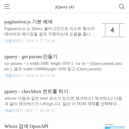
jQuery (4)
pagination.js 기본 예제
Pagination.js 는 jQuery 플러그인으로 리스트 형식의
데이터의 페이징을 쉽게 구현하는데 도움을 줍니다.
Pagination.js 를 제공하는 공식홈페이지 (https://pagina
개발이야기
2019. 9. 27. 22:24
tion.js.org/) 에 사용하는 방법에 대해서 설명이 나오
긴 한데요. 다만 설명이 좀 축약 되어 있다 보니 처음
사용해 보는 사람이 바로 사용해 보기는 어렵습니다.
jquery - get param 만들기
그래서 살을 좀 더 붙여서 예제를 만들어 보았습니
var params = { width:1680, height:1050 }; var str = jQuery.param( para
다. 아래는 예제의 전체 소스 코드 입니다. 동작하는
ms ); 결과 width=1680&height=1050 참고 jQuery.param()
모습을 보고 싶으시면 아래 링크에서 확인 해 보시기
개발이야기
2018. 4. 24. 23:19
바랍니다. See the Pen pagination.js sample by June Ki
m (@junho85) on CodePen. 좀 더 자세한 설명 head 에
서 js 와 css 불러 오기 ..
jquery - checkbox 컨트롤 하기
selector 다음과 같은 html 코드가 있으면 체크박스1 체크박스2 다음
과 같이 체크박스가 나타납니다. 일단 이 DOM 객체를 선택해야 합
니다. 이 DOM 객체를 찾아서 선택하는 방법에는 여러가지가 있지만
개발이야기
2017. 7. 16. 10:53
id 가 있으니 id 를 사용해 보겠습니다. id 는 고유한 것이 기본이라 id
로 선택하는 경우 다음과 같이 checkboxId 를 선택할 수 있습니다.
$("#checkboxId1") 아래와 같은 방법도 가능한데 위의 방법이 가장
Whois 검색 OpenAPI