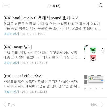
html5 (3)
[RR] html5 audio 이용해서 sound 효과 내기
결과물 버튼을 누를 때 마다 총 쏘는 소리를 내려고 하는데 소리가
나는 동안 버튼을 다시 누르면 총 소리가 나지 않았음. 처음에 만들
었던 방식은 그냥 .play() 만 있었다. play 하는 동안 play 함수를 호출
개발이야기
2016. 2. 14. 16:20
해 봐야 아무 반응이 없다. 그래서 다음으로 시도 한 방식은 .load() .
play() load 하고 play 하면 원하는 대로 동작하였다. 하지만 매번 새
로 load 한다는 건 쓸데 없는 부하를 주게 된다. 물론 메모리를 아껴
[RR] image 넣기
쓰려면 이 방법이 유효할 수도 있다. 그래서 찾다 보니 currentTime
그냥 초록, 빨강 카드로만 하니 밋밋해서 이미지를
을 0 으로 해서 처음으로 되돌리고 play 를 시키는 방식이 있었다. au
대충 그려 넣어 보았다. 아기자기한 재미가 있군. gith
dioElement.currentTime=0; audioElement.play();
ub: https://github.com/junho85/RussianRoulette/issues/21
개발이야기
2015. 12. 14. 23:04
[RR] sound effect 추가
사운드를 집어 넣었다. 확실히 분위기가 살아 난다.
이제 이미지와 애니메이션을 좀 집어 넣으면 좀 더
그럴 싸 해지지 않을까 기대 해 본다. 우선 음원은 htt
개발이야기
2015. 12. 14. 22:14
p://soundbible.com/ 에서 구할 수 있었다. 무료로 사용
할 수 있었다. 라이센스 종류마다 좀 다르긴 한데 보
통 출처만 표기 하면 제한 없이 사용 할 수 있도록 되
Prev
Next