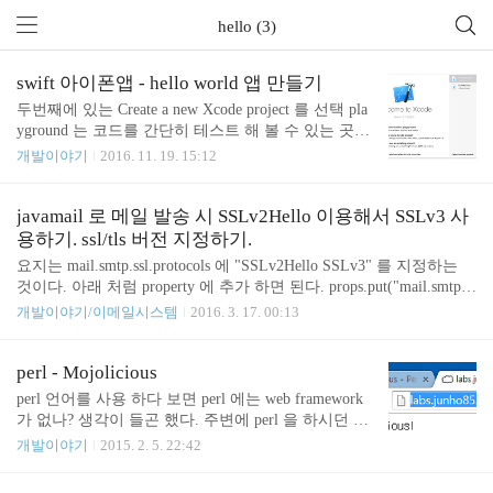
hello (3)
swift 아이폰앱 - hello world 앱 만들기
두번째에 있는 Create a new Xcode project 를 선택 pla
yground 는 코드를 간단히 테스트 해 볼 수 있는 곳.
코드를 작성 하면 화면 우측에 값이 나오고 그래프를
개발이야기
2016. 11. 19. 15:12
보여주기도 하여 연습 하기 좋다. check out an existin
g project 는 git 이나 svn 같은 곳에 올라온 프로젝트
를 불러 올 수 있음. 템플릿 선택창이 나오면 Single V
javamail 로 메일 발송 시 SSLv2Hello 이용해서 SSLv3 사
iew Application 선택 한다. 템플릿은 프로젝트의 기본
용하기. ssl/tls 버전 지정하기.
틀을 미리 만들어 둔 프로젝트들 이라고 보면 된다. s
요지는 mail.smtp.ssl.protocols 에 "SSLv2Hello SSLv3" 를 지정하는
wift 언어로 앱을 만들 수는 있지만 기본 틀을 잡아
것이다. 아래 처럼 property 에 추가 하면 된다. props.put("mail.smtp.ss
주지 않으면 iOS 개발 문서 보고 하나하나 생성 해 줘
l.protocols", "SSLv2Hello SSLv3"); 만약 SSLv2Hello 를 하지 않고 처
개발이야기/이메일시스템
2016. 3. 17. 00:13
야 될 것이다. Single View Application - 단순한 뷰를
음부터 SSLv3 를 사용하려면 SSLv3 만 넣으면 된다. 실행 할 때 VM
이용한 앱개발용 템플릿..
options 에 아래 내용을 추가 하면 Handshake 과정을 찍어 볼 수 있다.
-Djavax.net.debug=ssl,handshake SSLv2 client hello message 를 날린 다
perl - Mojolicious
음 SSLv3 Handshake 를 하고 있다. main, WRITE: SSLv3 Handshake, l
perl 언어를 사용 하다 보면 perl 에는 web framework
ength = 175 ma..
가 없나? 생각이 들곤 했다. 주변에 perl 을 하시던 분
들이 종종 모졸리셔스가 어쩌구 하시던 걸 들은 적이
개발이야기
2015. 2. 5. 22:42
있었는데 그게 웹 프레임워크였다. http://mojolicio.us/
에서 관련 정보를 구할 수 있었다. 다른 웹프레임워