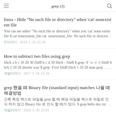
grep (3)
linux - Hide "No such file or directory" when 'cat' nonexist
ent file
You can see stderr "No such file or directory" when you 'cat' none exists
file $ cat nonexistent_file cat: nonexistent_file: No such file or directory
If you want to hide stderr, attach 2>/dev/null after command cat nonexist
IT이야기
2018. 1. 23. 21:34
ent_file 2>/dev/null Tip 'grep' command has '-s' option to hide error mess
age about nonexistent or unreadable files. -s, --no-messages Suppress erro
r messages about nonexiste..
How to subtract two files using grep
fileA a b c 10 20 30 fileB b c d 30 fileA - fileB $ grep -F -x -v -f fileB fi
leA 1 10 20 shorter way $ grep -Fxvf fileB fileA 1 10 20 man grep ... -F,
--fixed-strings Interpret pattern as a set of fixed strings (i.e. force grep to
개발이야기
2017. 5. 18. 21:16
behave as fgrep). -f file, --file=file Read one or more newline separated p
atterns from file. Empty pattern lines match every input line. Newlines ar
e not considered p..
grep 했을 때 Binary file (standard input) matches 나올 때
해결방법
간혹 특정 텍스트 파일을 grep 할 때 해당 파일을 텍스트 파일로 인
식 하지 않고 Binary file 로 인식 할 때가 있다. $ grep hello doc.txt Bin
ary file (standard input) matches 이럴 때는 -a (혹은 --text) 옵션을 이용
개발이야기
2016. 3. 30. 23:01
하면 된다. $ grep hello doc.txt -a man grep 해 보면 다음과 같은 내용