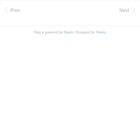
을 찾을 수 있다. -a, --text Treat all files as ASCII text. Normally grep
will simply print ``Binary file ... matches'' if files contain binary characte
Prev
Next
rs. Use of this option forces grep to out..
Blog is powered by
Daum
/ Designed by
Tistory