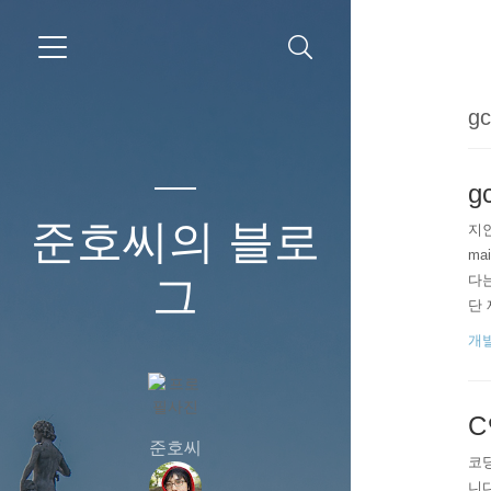
gc
g
준호씨의 블로
지인
ma
그
다는
단 
컴퓨터
개
ool
C
준호씨
코딩
니다.