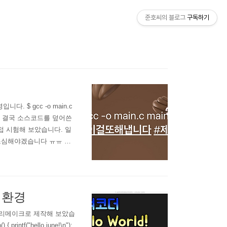
준호씨의 블로그
구독하기
 $ gcc -o main.c
니다. 결국 소스코드를 덮어쓴
접 시험해 보았습니다. 일
 조심해야겠습니다 ㅠㅠ 제
/Developer/CommandLineT
널 환경
용 리메이크로 제작해 보았습
printf("hello june!\n");