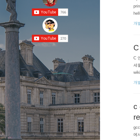
pri
hel
cc
개
C
C 
세월
wik
개
c
r
gc
에서