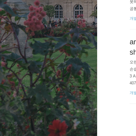
못하
공
개
a
s
오랜
손쉽
3 A
40
ntu
개
cha