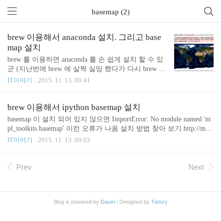
basemap (2)
brew 이용해서 anaconda 설치. 그리고 base
map 설치
brew 를 이용하면 anaconda 를 손 쉽게 설치 할 수 있
군 (지난번에 brew 에 살짝 실망 했다가 다시 brew 만
세) brew install Caskroom/cask/anaconda 설치 하다 보
IT이야기
2015. 11. 13. 00:41
면 다음과 같은 문구가 지나 간다. To use anaconda, y
ou may need to add the ~/anaconda/bin directoryto your
PATH environment variable, eg (for bash shell): export P
brew 이용해서 ipython basemap 설치
ATH=~/anaconda/bin:"$PATH" anaconda 를 사용 하려
basemap 이 설치 되어 있지 않으면 ImportError: No module named 'm
면 PATH 에 anaconda path 를 앞에다가 두라는 말이
pl_toolkits.basemap' 이런 오류가 나옴 설치 방법 찾아 보기 http://mat
다. 그런데 이거 하고 나면 python path 가 바뀌니 기
plotlib.org/basemap/users/installing.html 여기 안내 되어 있는 방식은 s
IT이야기
2015. 11. 13. 00:03
본 설정에는 못 넣겠고 alias ..
ource 받아 와서 빌드 하고 python setup.py install 하라는데 선호 하는
방식은 아니라 다른 설치 법을 찾아 봄 brew install homebrew/python/
matplotlib-basemap 이렇게 설치 하면 뭔가 막 설치 되는데 그래도 못
Prev
Next
찾음 python 2 용으로 설치 되었으려나? https://github.com/Homebrew/
homebrew-python 에 보니 --with-..
Blog is powered by
Daum
/ Designed by
Tistory