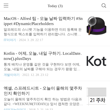
Today (3)
MacOS - Alfred 팁 - 오늘 날짜 입력하기 #Sn
ippet #DynamicPlaceholders
알프레드의 스니펫 기능을 이용하면 미리 등록해 둔
형식으로 텍스트를 입력하기 편리합니다. 스니펫의
대표적인 예제로는 입력하기 힘든 특수문자 입력이
IT이야기
2024. 3. 29. 22:17
나 Ascii Art 같은 것들이 있습니다. 다음과 같이 OSX
의 command 기호를 snippet 기능을 이용해서 손쉽게
입력할 수 있습니다. (저는 snippet 기능을 자주 사용
Kotlin - 어제, 오늘, 내일 구하기. LocalDate.
하기 때문에 기본 키워드인 "snip"을 "s"로 줄여서 사
now().plusDays
용하고 있습니다.)⌘⌥⇧ 같은 기호들을 손쉽게 입
통계 배치나 운영툴 같은 것을 구현하다 보면 어제,
력할 수 있습니다. 이러한 특수 기호 외에도 특수한
오늘, 내일의 날짜를 구해야 되는 경우가 왕왕 있습
기능들을 이용할 수 있는데요. 자동으로 오늘 날짜나
니다. 오늘은 2022년 12월 28일입니다. 어제, 오늘, 내
개발이야기
2022. 12. 28. 23:12
현재 시각을 표시해 줄 수 있습니다. 클립보드에 있
일 날짜를 구해봅시다. LocalDate.now() 그리고 Local
는 내용을 불러올 수도 있습니다. 이런 기능을 Dyna
Date.now().plusDays LocalDate.now()를 이용하면 오
mic Placeholders라고 합니다. 스닙팻으로 완성되는
늘 날짜를 구할 수 있습니다. println(LocalDate.now().
엑셀, 스프레드시트 - 오늘이 올해의 몇주차
내용에..
plusDays(-1)) // 2022-12-27 println(LocalDate.now()) //
인지 확인하기
2022-12-28 println(LocalDate.now().plusDays(1)) // 202
오늘이 올해의 몇주차인지 확인 하는 방법은 다음과
2-12-29 리턴 타입은 LocalDate 타입입니다. 문자열로
같다. =WEEKNUM(TODAY()) 앞서 캡쳐한 모양은
리턴 받으려면? LocalDate.now()의 리턴타입은 Loca
뒤에 문자를 추가 해 준 것일 뿐이다. =WEEKNUM(T
살아가는이야기
2018. 5. 21. 16:33