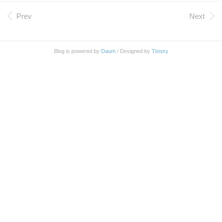
거 같다. 그리고 후속편은 없다. 다른 곳에 올렸을까? 아무튼 영상을
보고 뭐하는 건가 싶어서 간단히 메모로 남겨 본다. To Do 를 작성하
Prev
Next
고 작업 하고 있다. * put * get * remove * vanish * iterator * size * soc
ket * http 작성하다가 To Do 에 다음 내용을 추가 하고 있다. * auto-st
art Tyrant 를 추가 하는 모습을 볼 수 있다. 터미널에서..
Blog is powered by
Daum
/ Designed by
Tistory