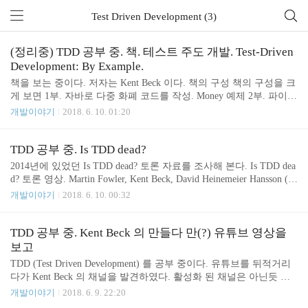
Test Driven Development (3)
(정리중) TDD 공부 중. 책. 테스트 주도 개발. Test-Driven
Development: By Example.
책을 보는 중이다. 저자는 Kent Beck 이다. 책의 구성 책의 구성을 크
게 보면 1부. 자바로 다중 화폐 코드를 작성. Money 예제 2부. 파이썬
으로 단위 테스팅 프레임워크 작성. xUnit 예제 3부. 테스트 주도 개
개발이야기
2018. 6. 10. 01:20
발을 할 때 자주 등장하는 패턴들을 정리 부록. 번역자의 노하우를
담은 "TDD 수련법", "실전 TDD" 으로 되어 있다. 좀 더 자세한 구성
1부 화폐 예제 1장 다중 통화를 지원하는 Money 객체 2장 타락한 객
TDD 공부 중. Is TDD dead?
체 3장 모두를 위한 평등 4장 프라이버시 5장 솔직히 말하자면 6장
2014년에 있었던 Is TDD dead? 토론 자료를 조사해 본다. Is TDD dea
돌아온 &#39;모두를 위한 평등&#39; 7장 사과와 오렌지 8장 객체 만
d? 토론 영상. Martin Fowler, Kent Beck, David Heinemeier Hansson (D
들기 9장 우리가 사는 시간(times) 10장 흥미로운 시간 11장 모든 악
HH) TW Hangouts | Is TDD dead? 2014.05.09 2014.05.09 에 Hangout
개발이야기
2018. 6. 10. 00:32
의 근원 12장 드디어, 더하기 13장 진짜로..
으로 진행 된 영상 토론이고 Martin Fowler, Kent Beck, David Heineme
ier Hansson (DHH) 세 사람이 대화를 나눈다. 한글 자막은 아직 완성
되지 않았는데, 한글 자막 제작에 기여 하고 싶다면 http://amara.org/
TDD 공부 중. Kent Beck 의 만들다 만(?) 유튜브 영상을
v/HD4F/ 에서 손쉽게 참여 할 수 있다. 영상은 한편으로 끝나지 않고
보고
몇차례 더 진행 된다. TW Hangouts | Is TDD ..
TDD (Test Driven Development) 를 공부 중이다. 유튜브를 뒤적거리
다가 Kent Beck 의 채널을 발견하였다. 활성화 된 채널은 아닌듯 하
다. TDD 와 관련된 영상은 하나가 공개 되어 있는 것으로 보인다. 이
개발이야기
2018. 6. 9. 22:20
영상은 10분만 재생이 가능 한데 영상의 일부분이고 나머지는 잘린