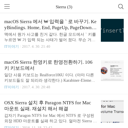
Sierra (3)
macOS Sierra 에서 ₩ 입력을 ` 로 바꾸기. Ke
yBindings. Home, End, PageUp, PageDown
등
맥에서 뭔가 사고를 친거 같다. 한글 모드에서 ` 키를
누르면 ₩ 가 입력 되는 사태가 벌어 졌다. 무슨 거창
한 이유가 있는지는 모르겠지만 Markdown 을 많이
IT이야기
2017. 4. 30. 21:40
사용하는 유저에게 ` 가 ₩ 로 입력 되는건 엄청난 불
편함을 가져다 준다. 물론 Option 을 누른채로 누르면
기존처럼 ` 가 입력 되긴 하지만 불편하다; ~/Library/
macOS Sierra 한영키로 한영전환하기. 106
KeyBindings/DefaultkeyBinding.dict 파일 수정 ~/Libra
키 키보드에서
ry/KeyBindings/DefaultkeyBinding.dict 파일에 다음의
일단 사용 키보드는 Realforce106U 이다. (아마 다른
내용을 넣어 주면 된다. ₩ 가 입력 되면 ` 가 입력 되
키보드들도 잘 되리라 생각한다.) Karabiner-Elements
도록 바꾸라는 말이다. { "₩" = ("insertText:", "`"); }
가 필요 하다. https://github.com/tekezo/Karabiner-Elem
IT이야기
2017. 4. 30. 20:48
~/Library/KeyBindings 디렉토리가 없으면 만들어 주..
ents 설치 하도록 한다. 이전에는 그냥 Karabiner (구
KeyRemap4MacBook) 으로 되었지만 macOS Sierra 가
지원하지 않게 되면서 Karabiner-Elements 를 사용해
OSX Sierra 설치 후 Paragon NTFS for Mac
야 한다. 개인적으로 Karabiner-Elements 설정을 다음
마운트 실패. 재설치 해서 해결
과 같이 해 두고 사용중이다. 다른설정은 별로 중요
갑자기 Paragon NTFS for Mac 에서 NTFS 로 구성된
하지 않고 마지막에 lang1 을 f18 로 설정해 두는 것이
외장 HDD 마운트를 실패 하고 있다. 얼마전 Sierra 로
중요하다. lang1 이 "한/영"키로 인식된다. (참고로 la
업데이트 해서 그런가? 현재 버전은 14.3.266 업데이
IT이야기
2016. 11. 18. 22:42