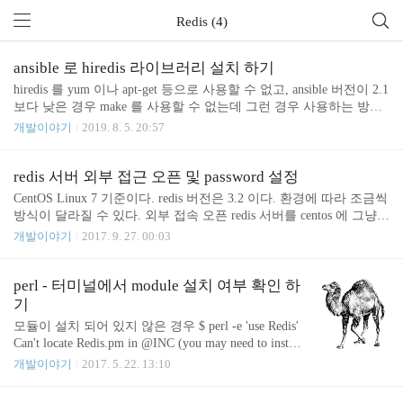
Redis (4)
ansible 로 hiredis 라이브러리 설치 하기
hiredis 를 yum 이나 apt-get 등으로 사용할 수 없고, ansible 버전이 2.1
보다 낮은 경우 make 를 사용할 수 없는데 그런 경우 사용하는 방법
입니다. hiredis-0.14.0.tar.gz 는 https://github.com/redis/hiredis/releases
개발이야기
2019. 8. 5. 20:57
에서 미리 받아 두고 ansible 의 files 디렉토리에 넣어 둡니다. task 는
다음과 같이 작업합니다. sudo 나 tags, dest 디렉토리 등은 상황에 맞
게 넣어 주시면 됩니다. - name: unarchive logstash unarchive: src=hired
redis 서버 외부 접근 오픈 및 password 설정
is-0.14.0.tar.gz dest=/work/ tags: - lib_hiredis - name: make && make in
CentOS Linux 7 기준이다. redis 버전은 3.2 이다. 환경에 따라 조금씩
stall ..
방식이 달라질 수 있다. 외부 접속 오픈 redis 서버를 centos 에 그냥
설치 했더니 locahost 에서만 접근 가능 한 상태. 외부에서도 접근 가
개발이야기
2017. 9. 27. 00:03
능 한게 편할거 같아서 설정 수정 /etc/redis.conf 파일 수정 bind 설정
이 bind 127.0.0.1 로 되어 있는데 이렇게 되면 localhost 에서만 접근
가능 하다. bind 설정을 주석처리 해 주면 어디서나 접근 가능하다. b
perl - 터미널에서 module 설치 여부 확인 하
ind 설정을 주석처리 하면 아무나 접근 가능 하다는게 문제가 될 수
기
있음. password 설정 password 를 설정하려면 /etc/redis.conf 에서 requi
모듈이 설치 되어 있지 않은 경우 $ perl -e 'use Redis'
repass 를 설정 해 주면 된다. 단순하게 ..
Can't locate Redis.pm in @INC (you may need to install
the Redis module) (@INC contains: /usr/local/lib/perl5/si
개발이야기
2017. 5. 22. 13:10
te_perl/5.18.2/i686-linux /usr/local/lib/perl5/site_perl/5.1
8.2 /usr/local/lib/perl5/5.18.2/i686-linux /usr/local/lib/pe