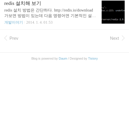
rl5/5.18.2 .) at -e line 1. BEGIN failed--compilation abo
redis 설치해 보기
rted at -e line 1. 모듈이 잘 설치 되어 있는 경우 $ perl
redis 설치 방법은 간단하다. http://redis.io/download
-e 'use Redis' 아무 내용이 출력..
가보면 방법이 있는데 다음 명령어면 기본적인 설치
는 끝이라고 볼 수 있다. 물론 상세한 커스터마이징
개발이야기
2014. 1. 4. 01:53
은 별도. $ wget http://download.redis.io/releases/redis-
2.8.3.tar.gz $ tar xzf redis-2.8.3.tar.gz $ cd redis-2.8.3 $
make 그런데 32bit 환경 리눅스에서 컴파일 할 때 종
Prev
Next
종 아래와 같은 오류가 나곤 한다. zmalloc.o: In functi
on `zmalloc_used_memory': /home/junho85/server/redis-
2.8.3/src/zmalloc.c:223: undefined reference to `__sync_
Blog is powered by
Daum
/ Designed by
Tistory
add..