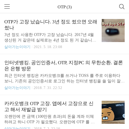
OTP (3)
OTP가 고장 났습니다. 3년 정도 썼으면 오래
썼나
3년 정도 사용한 OTP가 고장 났습니다. 2017년 4월
생산된 거 같은데 실제로는 4년 정도 된 거 같습니다.
배터리 수명이 다 했겠지요. 새 OTP를 신청했으니
살아가는이야기
2021. 5. 18. 23:08
곧 새 OTP가 오지 않을까 싶습니다. 세금을 납부하
라 그래서 은행 앱에 접근하려고 하니 잘 안되더군
요. 최근 휴대폰을 새로 바꿨더니 금융 앱들 인증들
인터넷뱅킹. 공인인증서, OTP, 지정PC 의 무한순환. 결론
이 풀려서 인증서 세팅하느라 고생했습니다. 어렵사
은 은행 방문
리 세팅하고 나서 세금을 납부하려고 하니 이번엔 O
최근 인터넷 뱅킹은 카카오뱅크를 쓰거나 TOSS 를 주로 이용하다
TP가 동작을 안 하더군요. 결국 세금 납부는 못했고
보니, 기존의 공인인증서로 로그인 하는 인터넷 뱅킹을 쓸 일이 잘
OTP가 도착하면 하려고 합니다. 이런 OTP 하드웨어
없었다. 그러다 보니 OTP 도 바뀌고, 공인인증서도 바뀌고, PC 도 바
살아가는이야기
2018. 7. 31. 22:52
말고 Google OTP처럼 앱을 쓰면 좋을 거 같은데요.
뀌다 보니, 오랜만에 인터넷 뱅킹 써보려고 하니 되지가 않았다. 단
아닛... 폰을 바꾸면서 Google OTP도 다 날아갔습니
순 조회는 가능 했지만, 송금이라던지 다른 기능은 이용할 수 없었
다 ㅠㅠ 이거 다시 세팅이 가능할지 어떨지 모르겠네
다. 아래의 상황에서 무한 반복인데, 다른 인증 방법을 제공 해 준다
카카오뱅크 OTP 고장. 앱에서 고장으로 신
요.
거나, 미리 어떠한 조건에서는 할 수 없다는 문구를 안내 해 주면 어
고 해서 재발급 받기
떨까 싶다. OTP 해제 공인인증서가 안맞아서 못함 공인인증서 바꾸
오랜만에 큰 금액 (100만원 초과)의 돈을 계좌 이체
기 지정PC인증 - 지정 PC 가 아니라서 못함 2채널인증 - OTP 가 필
하려고 하니 OTP 가 필요했다. 오랜만에 OTP 를 꺼
요함 결국 은행에 방문해서 해결 중이다. 기업은행 회사 근처에 은행
냈다. 그런데 OTP 가 누를 때 마다 같은 번호가 나오
살아가는이야기
2018. 7. 2. 22:16