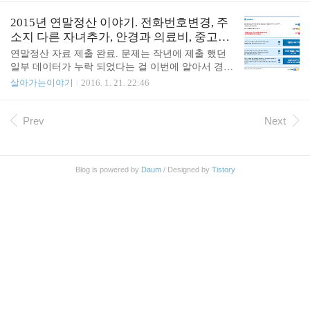
부팅시켜 놨다고 한다. 접속 안됨. 다시 고객센터 문
의. 네트워크 장치명 변경 그런데 여전히 안된다. 다
2015년 연말정산 이야기. 전화번호변경, 주
시 문의 넣어 보니 네트워크 장치명이 바뀌어서 접속
소지 다른 자녀추가, 안경과 의료비, 중고자
이 안되는 것이라고 하며 다시 조치를 취해 주었다. i
동차, 관리비
연말정산 자료 제출 완료. 문제는 작년에 제출 했던
fconfig 해 보니 ens32 장치가 잡혀 있는 것이 보인다.
일부 데이터가 누락 되었다는 걸 이번에 알아서 경정
보통 eth0 같은것인데 좀 생소하다. 이전에는 뭐였는
청구기간에 작년걸 다시 제출 해 볼까 한다. 연말정
살아가는이야기
2016. 1. 21. 22:46
지는 모르겠다. ens32: flags=4163 mtu 1500 inet 115.7
산은 해가 갈수록 간편해지고 있다. 연말 정산 따로
1.237.125 netmask 255.25..
할 필요 없이 알아서 되는 시대가 언제쯤 올까나. 예
전에는 yesone.go.kr 라는 연말정산간소화 사이트가
Prev
Next
있었는데 이번에는 hometax.go.kr 로 다 통합 된 듯 하
다. 눈에 띄는 건 "편리한 연말정산 바로가기 (근로자
용)" 이라는 페이지가 생겼는데 이걸 사용해 보지는
Blog is powered by
Daum
/ Designed by
Tistory
않았지만 회사에 제출 하던 걸 온라인에서 제출 할
수 있도록 만든 것 같다. 다만 아직 간소화사이트에
서 조회 되지 않는 자료는 직접 제출해야 된다. 이런
부분들도 점점 해소되지 않을까 싶다. 아직 윈도우에
서만 가능 아직 osx ..