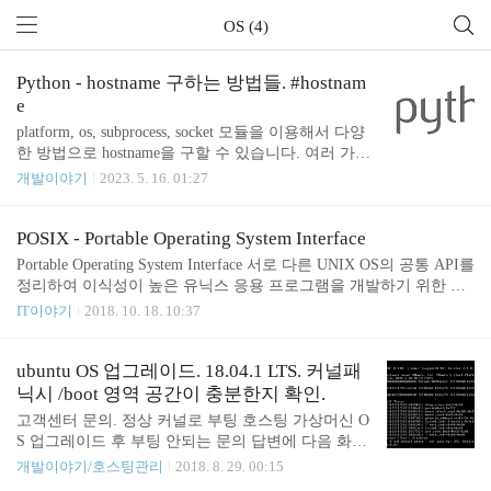
OS (4)
Python - hostname 구하는 방법들. #hostnam
e
platform, os, subprocess, socket 모듈을 이용해서 다양
한 방법으로 hostname을 구할 수 있습니다. 여러 가지
방법이 있지만 socket.gethostname()으로 구하는 방법
개발이야기
2023. 5. 16. 01:27
이 가장 무난해 보입니다. def get_hostname_platform1
(): import platform return platform.node() def get_hostn
ame_platform2(): import platform return platform.unam
POSIX - Portable Operating System Interface
e()[1] def get_hostname_os1(): import os return os.unam
Portable Operating System Interface 서로 다른 UNIX OS의 공통 API를
e().nodename def get_hostname_os2(): import os return
정리하여 이식성이 높은 유닉스 응용 프로그램을 개발하기 위한 목
os.uname()[1] def get_ho..
적으로 IEEE가 책정한 애플리케이션 인터페이스 규격이다. POSIX
IT이야기
2018. 10. 18. 10:37
의 마지막 글자 X는 유닉스 호환 운영체제에 보통 X가 붙는 것에서
유래한다. 규격의 내용은 커널로의 C 언어 인터페이스인 시스템 콜
뿐 아니라, 프로세스 환경, 파일과 디렉터리, 시스템 데이터베이스
ubuntu OS 업그레이드. 18.04.1 LTS. 커널패
(암호 파일 등), tar 압축 포맷 등 다양한 분야를 아우른다. 출처: http
닉시 /boot 영역 공간이 충분한지 확인.
s://ko.wikipedia.org/wiki/POSIX 기타 Unix time https://en.wikipedia.or
고객센터 문의. 정상 커널로 부팅 호스팅 가상머신 O
g/wiki/Unix_time Unix Time (POSIX time 이나 ..
S 업그레이드 후 부팅 안되는 문의 답변에 다음 화면
을 보내주셨다. not syncing: VFS: Unable to mount roo
개발이야기/호스팅관리
2018. 8. 29. 00:15
t fs on unknown-block(0,0) 아무튼 부팅 되는 커널로