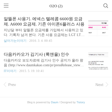
O2O (2)
알뜰폰 사용기. 에넥스 텔레콤 6600원 요금
제. A6000 요금제. 기존 아이폰6플러스 사용
지난달 부터 알뜰폰 요금제를 가입해서 사용하고 있
다. 기록차 남겨 본다. 기존 사용 요금제는 LGT LTE
34 요금제. 알뜰폰 요금제 선택 기존에는 LGT 의 LT
살아가는이야기
2016. 3. 4. 00:45
E 34요금제를 사용하고 있었다. 대략 조건은 다음과
같았다. 출처: https://www.uplus.co.kr/ent/ltef/ltef/Retri
evePsMbLteFee.hpi 2년 약정이었는데 끝난지는 오래
다음카카오가 김기사 (록앤올) 인수
되었고 얼마전 부터 2년 약정 20% 할인을 받고 있었
다음카카오 보도자료에 김기사 인수 공지가 올라 왔
다. (이거 해지 되어서 그런지 해지 하고 요금이 조금
음 (http://www.daumkakao.com/pr/pressRelease_view?p
많이 나왔음) 개인적으로 통화나 문자는 많이 사용하
age=1&group=1&idx=8233) 요즘 운전하다 보니 거의
IT이야기
2015. 5. 19. 10:41
는 편은 아니고 데이터는 KT 와이브로+LTE 하이브
매일 쓰는 앱 중 하나. 예전에 누군가가 다음이 인수
리드 에그로 10GB 를 사용하고 있다. 그러다가 알뜰
해야 하는 스타트업에 적었을 때 공감 갔었는데 이제
폰 요금제 중에 6,600원 (부가세 포함)이면 비슷하 조
서야 http://undertheradar.co.kr/2013/08/19/35-%EB%8
Prev
Next
건으로 사용할 ..
4%A4%EC%9D%B4%EB%B2%84%EC%99%80-%E
C%B9%B4%EC%B9%B4%EC%98%A4%EA%B0%80
-%EC%9D%B8%EC%88%98%ED%95%B4%EC%9
Blog is powered by
Daum
/ Designed by
Tistory
5%BC-%ED%95%98%EB%8A%94-%EC%8A%A4%E
D%83%80%ED%8A%B8%EC%97%85%EC%9D%80-