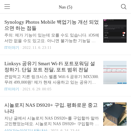
Nas (5)
Synology Photos Mobile 백업기능 개선 되었
으면 하는 점들
주의: 제가 기능이 있는데 모를 수도 있습니다. iOS에
서만 없을 수도 있고요. 아니면 불가능한 기능일 수
도 있습니다. 시놀로지 NAS를 사용할 때 Synology P
IT이야기
2022. 11. 6. 23:11
hotos Mobile 백업 기능을 이용하면 스마트폰에서 촬
영한 영상을 자동으로 백업할 수 있어서 유용합니다.
다만 몇 가지 개선되었으면 하는 부분들이 있어 간단
Linksys 공유기 Smart Wi-Fi 포트포워딩 설
히 정리해 봅니다. 특정 WIFI 환경에서는 백업되지
정하기. 단일 포트 전달, 포트 범위 전달
않도록 WIFI 환경에서 사진을 자동으로 백업하도록
큰맘먹고 지른 링크시스 벨롭 Wifi 6 공유기 MX5300.
설정해두고 있습니다. 아쉬운 점은 회사 네트워크에
무려 499,000원! 제가 현재 사용하고 있는 공유기는
서 자동 백업이 실행되어 버리는 경우가 종종 있는데
LINKSYS EA6400 AC1600입니다. 2015년에 중고로
IT이야기
2021. 6. 29. 00:05
보안팀에서 바로 연락이 옵니다 ㅠㅠ WIFI이지만 회
구입했는데 출시일은 2012년이니 대충 5년~8년 정도
사 SSID는 제외할 수 있었으면 좋겠습니다. 그리고
사용했다고 볼 수 있겠습니다. 중고로 9만 원에 구입
제가 WIFI 에그를 사용하는데 월 용량 제한이 있다
한 공유기인데 junho85.pe.kr 작년부터 큰 맘먹고 지
시놀로지 NAS DS920+ 구입. 평화로운 중고
보니 사진 및 동영상..
른 Linksys 벨롭 공유기를 사용하고 있습니다. 최근
나라
시놀로지 NAS DS920+를 구입해서 설치를 했습니다.
지난 글에서 시놀로지 NAS DS920+를 구입할까 말까
그런데 NAS의 네트워크를 공유기를 통해서 연결하
고민했었는데요. 시놀로지 NAS DS920+ 구입할까 말
다 보니 NAS에서 띄우는 서비스들을 외부에서 접근
까 고민 중 고민 중이라고 적었지만 사실 마음은 거
살아가는이야기/내돈내산
2021. 6. 24. 23:44