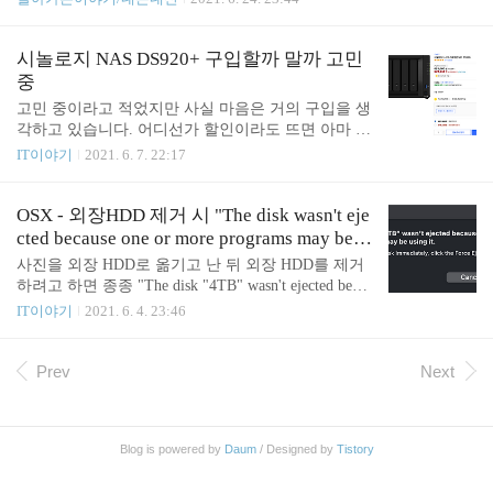
하려면 공유기에서 포트 포워딩 설정을 해 주어야 합
의 구입을 생각하고 있습니다. 어디선가 할인이라도
니다. Linksys 공유기에서 포트 포워딩 설정을 해보도
뜨면 아마 바로 구입하지 않을까 싶습니다. 쿠팡 구
록 하겠습니다. 특별한 설정을 하지 않..
매 링크: https://coupa.ng/b09DFX (이 링크를 통해 구
시놀로지 NAS DS920+ 구입할까 말까 고민
입 junho85.pe.kr 결국 구입하고 말았습니다. 언젠가
중
할인하면 사야지 했는데 오히려 있던 할인도 없어져
고민 중이라고 적었지만 사실 마음은 거의 구입을 생
버려서 구매를 미루고 있었는데요. 중고나라에 누군
각하고 있습니다. 어디선가 할인이라도 뜨면 아마 바
가 새 물건을 싸게 팔고 있어서 바로 가서 구입했습
로 구입하지 않을까 싶습니다. 쿠팡 구매 링크: http
IT이야기
2021. 6. 7. 22:17
니다. 본체만 57만 원에 구입했는데요. 새 거가 69만
s://coupa.ng/b09DFX (이 링크를 통해 구입하면 저에
2천 원이니 12만 2천 원 저렴하게 구입한 셈입니다.
게 약간의 이익이 생깁니다.) 시놀로지 디스크 스테
일단 본체만 구입한 상태라 열어서 구성품 정도만 확
이션 NAS DS920+ COUPANG www.coupang.com HD
OSX - 외장HDD 제거 시 "The disk wasn't eje
인..
D는 처음에 4TB 4개 구성으로 RAID5를 생각해봤었
cted because one or more programs may be u
는데요. 이건 좀 마음이 왔다 갔다 합니다. 지금은 처
sing it." 해결 방법. What's Keeping Me?
사진을 외장 HDD로 옮기고 난 뒤 외장 HDD를 제거
음에는 RAID5 안 쓰고 10TB 하나만 쓰다가 차츰 하
하려고 하면 종종 "The disk "4TB" wasn't ejected becau
나씩 늘여 가는 방식도 생각해 보는데요. 쿠팡 구매
se one or more programs may be using it."이라는 메시
IT이야기
2021. 6. 4. 23:46
링크: https://coupa.ng/b09RkI (이 링크를 통해 구입하
지가 뜨면서 제거가 안 되는 경우가 생깁니다. 물론 F
면 저에게 약간의 이익이 생깁니다.) 씨게이트 서버
orce Eject를 눌러서 강제로 제거해 줄 수도 있겠지만
용 아이언울프 3.5 HDD..
혹시나 뭔가 잘못될 까 봐 걱정이 되곤 합니다. 컴퓨
Prev
Next
터를 종료시키면 자연스럽게 외장 HDD를 사용하던
프로그램도 종료되면서 제거를 할 수 있게 되긴 하지
만 작업의 흐름이 끊겨서 불편합니다. 그럴 때 외장
Blog is powered by
Daum
/ Designed by
Tistory
HDD를 사용하고 있는 프로그램을 찾아서 종료시키
면 되는데요. 그 프로그램을 찾기란 쉽지 않습니다.