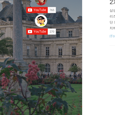
2
삼성
리즈
단 
치하
기 
IT
스템
보였