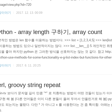
page/view.php?id=720
발이야기
2017. 12. 13. 00:09
ython - array length 구하기, array count
적인 방법은 len 함수를 이용하는 방법이다. >>> list = [1,2,3,4,5] >>> len(list
이용하는 방법도 있으나 일반적이지는 않다. >>> list.__len__() 5 개인적인 취향으로
을 좋아 하지만 python 은 그러한 방식을 선호하지는 않는 것 같다. 참고 http://effbo
ython-use-methods-for-some-functionality-e-g-list-index-but-functions-for-other-
python.org/3/reference/datamodel.html#basic-custom..
발이야기
2017. 6. 11. 20:25
rl, groovy string repeat
vin-tv 보다가 문자열 길이 만큼 "*" 로 치환하는 방법이 어떤 것들이 있는가 
구현 해 봄 (다른 언어들은 이미 다른 분들이 올려 두어서 안올린거로 해 봄) python 에
도 되는지는 몰랐다. 다만 * 가 아니고 x 를 사용한다는 건 좀 특이함. 아래는 gr
.