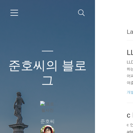
La
L
준호씨의 블로
LL
하는
그
어파
여줌
n't 
개
c 
준호씨
c 
ar