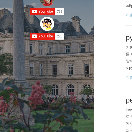
od/
개
p
기본
를 
방식
s-p
cs.
개
pe
ke
로 
에서
있다