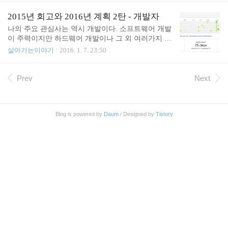
지고 있다. Eclipse 에서 New JUnit Test Case 로 테스
트 케이스를 먼저 만드는 모습이다. Jupiter test 는 또
2015년 회고와 2016년 계획 2탄 - 개발자
뭐지? 오랜만에 Eclipse 를 설치 해서 그런가 좀 적응
나의 주요 관심사는 역시 개발이다. 소프트웨어 개발
이 안되는 느낌이다. 방금 설치 한 Eclipse 버전은 Ox
이 주력이지만 하드웨어 개발이나 그 외 여러가지 개
ygen.3a 이다. IntelliJ 에서는 New JUnit Test Case 같은
발을 포함한다. 일종의 Maker 와 같은 개념이라고 보
살아가는이야기
2016. 1. 7. 23:50
기능은 없다. 다만 Eclipse 에서도 New JUnit Test Case
면 되겠다. 이러한 개념 역시 시간이 지나면서 점점
는 junit 을 import 할 뿐 특별한 건 없다. 그렇기..
더 구체화 되어 가는 것 같다. 일일코딩, 일일커밋 매
년 세우는 계획 중 일일코딩이 있다. 단순 일일코딩
Prev
Next
으로는 달성률을 확인 하기가 번거로워서 최근 일일
커밋 (http://junho85.pe.kr/371) 으로 전향 했다. 일일
커밋은 일일코딩에 국한 되지는 않는다. TIL 이나 기
Blog is powered by
Daum
/ Designed by
Tistory
타 글쓰기나 이슈처리 등등 도 일일커밋에 포함되기
때문에 100% 일일코딩으로 채운다고 볼 수는 없다.
하지만 가급적 코딩을 주력으로 하려고 했다. 일일커
밋은 12월 3일에 시작해서 25일 지속하다가 중간에
몇번 놓쳐서 다시..