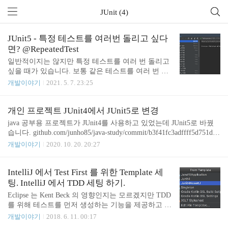
JUnit (4)
JUnit5 - 특정 테스트를 여러번 돌리고 싶다
면? @RepeatedTest
일반적이지는 않지만 특정 테스트를 여러 번 돌리고
싶을 때가 있습니다. 보통 같은 테스트를 여러 번 수
행해도 같은 결과가 나올 것이기 때문에 여러 번 돌
개발이야기
2021. 5. 7. 23:25
릴 일은 잘 없습니다. 참고로 입력과 결과가 다른 테
스트인 경우 테스트 케이스를 여러 개 만들거나 @Pa
rameterizedTest를 사용하면 됩니다. 저는 최근 랜덤
개인 프로젝트 JUnit4에서 JUnit5로 변경
값에 대한 테스트를 만들다가 @RepeatedTest를 사용
java 공부용 프로젝트가 JUnit4를 사용하고 있었는데 JUnit5로 바꿨
해 보았습니다. 사실 랜덤 값에 대한 테스트는 웬만
습니다. github.com/junho85/java-study/commit/b3f41fc3adffff5d751d2c
해서는 잘 만들지는 않습니다. 결괏값이 랜덤 하게
5b50265d60f231bdf0 junit4 -> junit5 · junho85/java-study@b3f41fc Ana
개발이야기
2020. 10. 20. 20:27
나올 수 있기 때문에 테스트의 성공 여부를 보장하지
lytics cookies We use analytics cookies to understand how you use our we
못하기 때문입니다. 아무튼 기존에 만들었던 테스트
bsites so we can make them better, e.g. they're used to gather information
와 동일하지는 않지만 대략적인 테스트 코드를 만들
about the pages you visit and how many clicks you need to accomplish a t
IntelliJ 에서 Test First 를 위한 Template 세
어 보면 다음과 같습니다. @DisplayName("random nu
ask...
팅. IntelliJ 에서 TDD 세팅 하기.
mber test..
Eclipse 는 Kent Beck 의 영향인지는 모르겠지만 TDD
를 위해 테스트를 먼저 생성하는 기능을 제공하고 있
다. 그런데 IntelliJ 에는 이런 기능은 없고 이미 만들
개발이야기
2018. 6. 11. 00:17
어진 클래스 기준으로 테스트를 생성하는 기능만 가