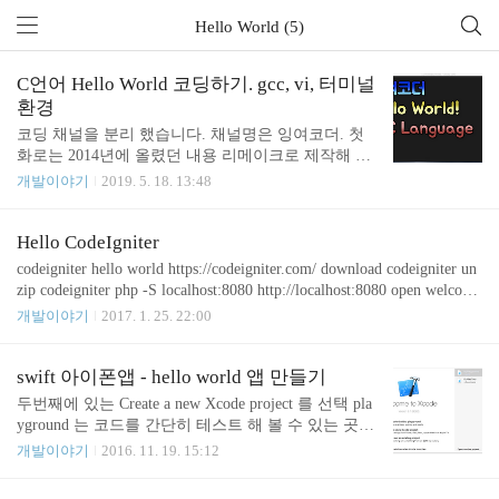
Hello World (5)
C언어 Hello World 코딩하기. gcc, vi, 터미널
환경
코딩 채널을 분리 했습니다. 채널명은 잉여코더. 첫
화로는 2014년에 올렸던 내용 리메이크로 제작해 보
았습니다. (2014년 글 https://junho85.pe.kr/93) hello.c
개발이야기
2019. 5. 18. 13:48
소스코드 예제 #include int main() { printf("hello june!
\n"); printf("hello july!\n"); return 0; } 컴파일 커맨드
는 $ gcc hello.c 실행파일이 a.out 으로 만들어 집니다.
Hello CodeIgniter
$ gcc hello.c -o hello 실행파일이 hello 로 만들어 집니
codeigniter hello world https://codeigniter.com/ download codeigniter un
다. $ make hello cc hello.c -o hello 가 실행 됩니다. cc
zip codeigniter php -S localhost:8080 http://localhost:8080 open welcome
나 gcc 나 c compiler 입니다. OS 나 환경에 따라 같은
_message.php add "Hello World!" refresh browser
개발이야기
2017. 1. 25. 22:00
거일수도 있고 조금 다를 수도 있으나 당장..
swift 아이폰앱 - hello world 앱 만들기
두번째에 있는 Create a new Xcode project 를 선택 pla
yground 는 코드를 간단히 테스트 해 볼 수 있는 곳.
코드를 작성 하면 화면 우측에 값이 나오고 그래프를
개발이야기
2016. 11. 19. 15:12
보여주기도 하여 연습 하기 좋다. check out an existin
g project 는 git 이나 svn 같은 곳에 올라온 프로젝트