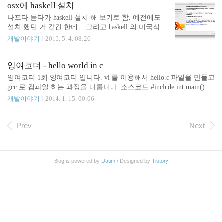
를 불러 올 수 있음. 템플릿 선택창이 나오면 Single V
osx에 haskell 설치
iew Application 선택 한다. 템플릿은 프로젝트의 기본
나프다 듣다가 haskell 설치 해 보기로 함. 예전에도
틀을 미리 만들어 둔 프로젝트들 이라고 보면 된다. s
설치 했던 거 같긴 한데... 그리고 haskell 의 미국식
wift 언어로 앱을 만들 수는 있지만 기본 틀을 잡아
발음은 해스컬이라고 함. 한국이나 일본은 하스켈이
개발이야기
2016. 5. 4. 08:26
주지 않으면 iOS 개발 문서 보고 하나하나 생성 해 줘
라고 발음하고 있음. 여기 가서 다운 받아서 설치 한
야 될 것이다. Single View Application - 단순한 뷰를
다. https://www.haskell.org/platform/mac.html 예전 버
이용한 앱개발용 템플릿..
전 삭제. 이번에 설치 된 건 7.10.3 $ sudo uninstall-hs
잉여코더 - hello world in c
only 7.10.2 --remove -- Removing just version 7.10.2 예
잉여코더 1회 잉여코더 입니다. vi 를 이용해서 hello.c 파일을 만들고
전엔 뭐하느라 설치 했던 걸까 설치가 되면 file:///Lib
gcc 로 컴파일 하는 과정을 다룹니다. 소스코드 #include int main() {
rary/Haskell/doc/start.html 페이지가 뜸 7.10.2 를 지웠
printf("hello, world!\n"); return 0; } 컴파일 명령어 gcc hello.c gcc hell
개발이야기
2014. 1. 15. 00:06
고 7.10.3 이 선택 되어 있음. $ sudo activate-hs Haske
o.c -o hello make hello 실행 ./hello
l..
Prev
Next
Blog is powered by
Daum
/ Designed by
Tistory