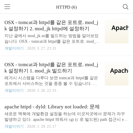
HTTPD (6)
OSX - tomcat과 httpd를 같은 포트로. mod_j
k 설정하기 2. mod_jk httpd에 설정하기
지난 글에서 mod_jk.so를 빌드하는 방법을 알아보았
습니다. OSX - tomcat과 httpd를 같은 포트로. mod_jk
설정하기 1. mod_jk 빌드하기 레거시 시스템을 다루
개발이야기
2020. 3. 27. 23:31
다 보면 tomcat과 httpd를 같은 포트에서 서비스하는
것을 종종 볼 수 있습니다. 요즘은 이런 식으로 구성
하는 걸 보기 어려워진 거 같네요. 이번 글에서는 mo
OSX - tomcat과 httpd를 같은 포트로. mod_j
d_jk를 이용해서 tomcat과 http.. junho85.pe.kr 이번 글
k 설정하기 1. mod_jk 빌드하기
에서는 지난번에 빌드한 mod_jk.so를 httpd에 설정해
레거시 시스템을 다루다 보면 tomcat과 httpd를 같은
서 tomcat과 연동해 보겠습니다. httpd의 기본 설정 파
포트에서 서비스하는 것을 종종 볼 수 있습니다. 요
일은 httpd.conf입니다. httpd.conf에 mod_jk 관련 설정
즘은 이런 식으로 구성하는 걸 보기 어려워진 거 같
개발이야기
2020. 3. 26. 22:35
을 바로 넣을 수도 있지만 설정 파일을 분리해보겠습
네요. 이번 글에서는 mod_jk를 이용해서 tomcat과 htt
니다. 제가 설치한 httpd의 설..
pd를 연동하는 방법을 알아보겠습니다. 그것도 OSX
에서요. 일단 apache httpd와 tomcat은 설치되어 있다
apache httpd - dyld: Library not loaded: 문제
고 가정하겠습니다. 저는 brew로 설치한 httpd와 압축
새로운 맥북에 개발환경 설정을 하는데 이곳저곳에서 문제가 자꾸
풀어서 설치한 tomcat을 사용하고 있습니다. httpd와 t
발생하고 있다. apache httpd 띄워서 cgi (c 로 빌드된) path 접근시 err
omcat을 연동하려면 mod_jk가 있어야 되는데요. htt
or.log 에 dyld: Library not loaded: xxx.dylib 문제가 발생했다. 예전에
개발이야기
2020. 1. 29. 21:17
p://tomcat.apache.org/download-connectors.cgi에서 To
는 안나타 났었는데 이상하다. ~/.zshrc 에는 export DYLD_LIBRARY