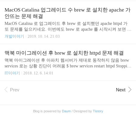
mcat Connectors소스파일을 받아서 직접 빌드해야 합
_PATH=/some/where/lib:$DYLD_LIBRARY_PATH 설정이 되어 있기
니다. brew로 설치할 수 있으면..
때문에 터미널에서 해당 cgi 를 직접 실행 시켰을때는 실행이 잘 되
MacOS Catalina 업그레이드 수 brew 로 설치한 apache 가
었다. apache httpd config 의 SetEnv DYLD_LIBRARY_PATH 설정 Set
안뜨는 문제 해결
Env DYLD_LIBRARY_PATH /some/where/lib 이렇게 해 주면 httpd 에
MacOS Catalina 로 업그레이드 후 brew 로 설치했던 apache httpd 가
서 cgi..
또 문제를 일으키네요. 이번에도 brew 로 apache 를 시작시켜 보면 잘
돌아 가는거 처럼 보이지만 실제로는 구동에 실패 하였습니다. $ bre
개발이야기
2019. 10. 14. 21:03
w services restart httpd Stopping `httpd`... (might take a while) ==> Succ
essfully stopped `httpd` (label: homebrew.mxcl.httpd) ==> Successfully s
tarted `httpd` (label: homebrew.mxcl.httpd) 에러로그를 확인 해 봅니
맥북 마이그레이션 후 brew 로 설치한 httpd 문제 해결
다. $ tail -f /usr/local/var/log/httpd/error_log ... [Mon Oct..
맥북 마이그레이션 후 아파치 웹서버가 제대로 동작하지 않음 brew
services 로는 상황 진단이 어려움 $ brew services restart httpd Stopping
`httpd`... (might take a while) ==> Successfully stopped `httpd` (label: h
IT이야기
2018. 12. 6. 14:01
omebrew.mxcl.httpd) ==> Successfully started `httpd` (label: homebrew.
mxcl.httpd) 메시지는 그럴싸 한데 실제로 httpd 가 안뜸. /usr/local/va
r/log/httpd/error_log 에도 로그가 안찍힌다. apachectl 로 시작 해 보면
Prev
Next
에러 메시지를 볼 수 있다. $ apachectl start dyld: Symbol..
Blog is powered by
Daum
/ Designed by
Tistory