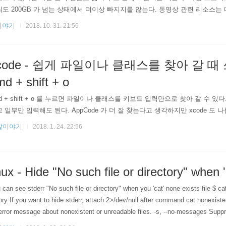
도 200GB 가 넘는 상태에서 더이상 빠지지를 않는다. 동영상 관련 리소스는
문제일까? 마우스 우클릭 해서 Show Package Contents 해서 들어가보면 좀
이야기
2018. 10. 31. 21:56
 event 가 대부분을 차지하고 있다. 170GB 이상. 그 다음이 BGM 53.23GB 인듯
분 음..
code - 쉽게 파일이나 클래스를 찾아 갈 때
d + shift + o
d + shift + o 를 누르면 파일이나 클래스를 키보드 입력만으로 찾아 갈 수 있
 일부만 입력해도 된다. AppCode 가 더 잘 찾는다고 생각하지만 xcode 도 나
발이야기
2018. 1. 24. 22:56
nux - Hide "No such file or directory" when '
 can see stderr "No such file or directory" when you 'cat' none exists file $ cat
ory If you want to hide stderr, attach 2>/dev/null after command cat nonexisten
error message about nonexistent or unreadable files. -s, --no-messages Supp