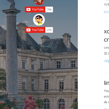
지워
가 
IT
다.
대부
x
cm
cm
않고
개
li
You
ect
de 