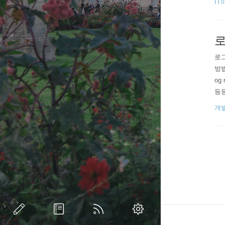
IT
로
로그
방법
og
등등
만 
개