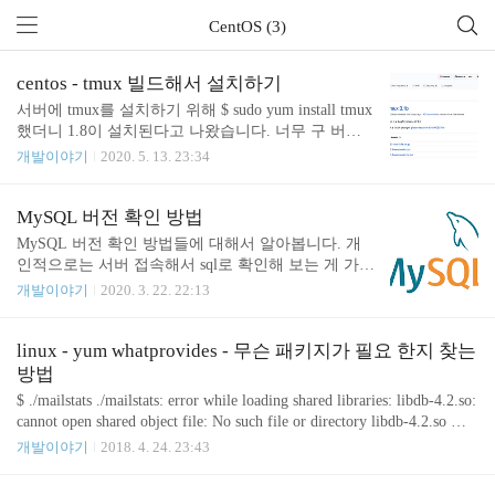
CentOS (3)
centos - tmux 빌드해서 설치하기
서버에 tmux를 설치하기 위해 $ sudo yum install tmux
했더니 1.8이 설치된다고 나왔습니다. 너무 구 버전
이라 최신 버전을 설치해 보기로 했습니다. 일단 저
개발이야기
2020. 5. 13. 23:34
혼자만 쓰려고 제 홈 디렉터리에 설치했습니다. githu
b에서 tmux 소스코드를 받을 수 있습니다. https://gith
ub.com/tmux/tmux/releases tmux/tmux tmux source cod
MySQL 버전 확인 방법
e. Contribute to tmux/tmux development by creating an
MySQL 버전 확인 방법들에 대해서 알아봅니다. 개
account on GitHub. github.com 현재 최신 버전은 3.1b
인적으로는 서버 접속해서 sql로 확인해 보는 게 가장
입니다. tmux-3.1b.tar.gz의 링크 주소를 복사하고 wge
좋네요. 여러 다른 방법들을 정리해 보았으니 상황에
개발이야기
2020. 3. 22. 22:13
t 커맨드를 이용해서 다운로드하였습니다. 압축을 풀
따라 사용하실 수 있습니다. mysql 커맨드로 확인하
고 디렉터리로 이동합니다...
기 mysql 이 설치되어 있는 서버에서 직접 확인하는
방법입니다. mysql --version이나 mysql -V로 확인하
linux - yum whatprovides - 무슨 패키지가 필요 한지 찾는
면 됩니다. 둘 다 같습니다. $ mysql --version mysql Ve
방법
r 14.14 Distrib 5.7.29, for Linux (x86_64) using EditLi
$ ./mailstats ./mailstats: error while loading shared libraries: libdb-4.2.so:
ne wrapper $ mysql -V mysql Ver 14.14 Distrib 5.7.29, f
cannot open shared object file: No such file or directory libdb-4.2.so 가
or Linux (x86_64) using EditLine wrapper 다만 mysql
필요 하다고 함. libdb-4.2.so 를 직접 구해다가 복사 하기도 하지만 y
개발이야기
2018. 4. 24. 23:43
서버가 별도로..
um 으로 설치 할 수 있으면 yum 으로 설치 하는 것이 편하다. 어떤
패키지를 설치 해야 되는지 찾아 보려면 yum whatprovides libdb-4.2.s