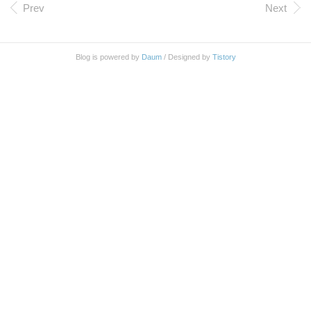
o 를 입력하면 어떤 패키지가 필요 한지 알려 준다. $ sudo yum whatp
Prev
Next
rovides libdb-4.2.so Loaded plugins: security, versionlock compa..
Blog is powered by
Daum
/ Designed by
Tistory