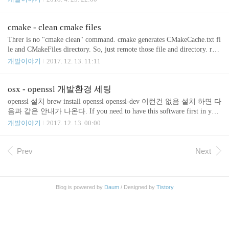
URL_LIBRARIES - List of libraries when using curl. CURL_FOUND -
True if curl found. CURL_VERSION_STRING - the version of curl fou
nd (since CMake 2.8.8) CURL_LIBRARY 은 언급 되고 있지는 않은데
cmake - clean cmake files
CURL_LIBRARIES 과 CURL_LIBRARY 은 같은 것으로 보인다. 문
Threr is no "cmake clean" command. cmake generates CMakeCache.txt fi
서상 CURL_LIBRARIES 사용..
le and CMakeFiles directory. So, just remote those file and directory. rm
-rf CMakeCache.txt CMakeFiles
개발이야기
2017. 12. 13. 11:11
osx - openssl 개발환경 세팅
openssl 설치 brew install openssl openssl-dev 이런건 없음 설치 하면 다
음과 같은 안내가 나온다. If you need to have this software first in your
PATH run: echo 'export PATH="/usr/local/opt/openssl/bin:$PATH"' >>
개발이야기
2017. 12. 13. 00:00
~/.zshrc For compilers to find this software you may need to set: LDFLA
GS: -L/usr/local/opt/openssl/lib CPPFLAGS: -I/usr/local/opt/openssl/incl
ude openssl 커맨드를 시스템 커맨드 말고 설치한 커맨드로 변경 echo
Prev
Next
'export PATH="/usr/loc..
Blog is powered by
Daum
/ Designed by
Tistory