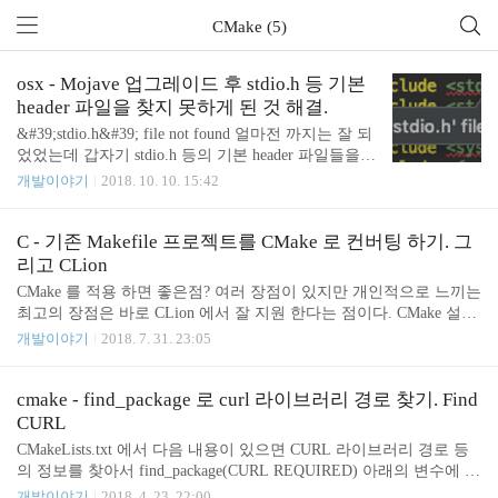
CMake (5)
osx - Mojave 업그레이드 후 stdio.h 등 기본
header 파일을 찾지 못하게 된 것 해결.
&#39;stdio.h&#39; file not found 얼마전 까지는 잘 되
었었는데 갑자기 stdio.h 등의 기본 header 파일들을
찾지 못하고 있다. osx 에서 OS 업그레이드나 xcode
개발이야기
2018. 10. 10. 15:42
업그레이드를 하고 나면 이런 경우가 종종 생긴다. x
code 관련 파일 설치 xcode-select --install 이거도로 해
결 안되면 xcode 를 실행시켜 본다. 뭔가 설치 하라고
C - 기존 Makefile 프로젝트를 CMake 로 컨버팅 하기. 그
나타나면 설치 해 준다. 설치 도중 뭔가 에러 메시지
리고 CLion
같은게 떴던거 같은데 관련이 있는지는 모르겠지만
CMake 를 적용 하면 좋은점? 여러 장점이 있지만 개인적으로 느끼는
여전히 해결 되지는 않았다. macOS SDK headers for
최고의 장점은 바로 CLion 에서 잘 지원 한다는 점이다. CMake 설정
macOS 10.14 설치 그래도 해결이 안되면 아래 파일
을 안한 CLion 개발 환경은 그냥 조금 더 좋은 에디터 정도이다. CM
개발이야기
2018. 7. 31. 23:05
을 실행 시켜서 설치 해 본다. cd /Library/Developer/C
ake 설정을 하면 IntelliJ 에서 Java 프로그래밍을 할 때의 기분으로 C
ommandLineTo..
나 C++ 개발을 할 수 있게 된다. 요즘 레거시 C 코드 작업을 많이 하
고 있는데 CLion 이 없었다면 끔찍 했을 거 같다. 간단하게 시작하자
cmake - find_package 로 curl 라이브러리 경로 찾기. Find
프로젝트 최상위 디렉토리에 CMakeLists.txt 를 만든다. project(mypr
CURL
oject C) 를 지정하면 디렉토리명으로 나오던 프로젝트명이 내가 지
CMakeLists.txt 에서 다음 내용이 있으면 CURL 라이브러리 경로 등
정한 프로젝트명으로 나온다. 하위 디렉토리에와 연결 lib 디렉토리
의 정보를 찾아서 find_package(CURL REQUIRED) 아래의 변수에 할
가 있다고 가정하자. lib 디렉토리에..
당 해 준다. CURL_INCLUDE_DIRS - where to find curl/curl.h, etc. C
개발이야기
2018. 4. 23. 22:00