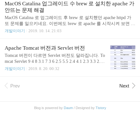
때 https를 설정해 두는 것이 좋겠습니다. 일단 웹서
때문에 터미널에서 해당 cgi 를 직접 실행 시켰을때는 실행이 잘 되
MacOS Catalina 업그레이드 수 brew 로 설치한 apache 가
버에 https를 설정하려면 인증서가 필..
었다. apache httpd config 의 SetEnv DYLD_LIBRARY_PATH 설정 Set
안뜨는 문제 해결
Env DYLD_LIBRARY_PATH /some/where/lib 이렇게 해 주면 httpd 에
MacOS Catalina 로 업그레이드 후 brew 로 설치했던 apache httpd 가
서 cgi..
또 문제를 일으키네요. 이번에도 brew 로 apache 를 시작시켜 보면 잘
돌아 가는거 처럼 보이지만 실제로는 구동에 실패 하였습니다. $ bre
개발이야기
2019. 10. 14. 21:03
w services restart httpd Stopping `httpd`... (might take a while) ==> Succ
essfully stopped `httpd` (label: homebrew.mxcl.httpd) ==> Successfully s
tarted `httpd` (label: homebrew.mxcl.httpd) 에러로그를 확인 해 봅니
Apache Tomcat 버전과 Servlet 버전
다. $ tail -f /usr/local/var/log/httpd/error_log ... [Mon Oct..
Tomcat 버전이 다르면 Servlet 버전도 달라집니다. To
mcat Servlet 9 4 8 3.1 7 3 6 2.5 5.5 2.4 4.1 2.3 3.3 2.2
좀 더 자세한 정보는 다음 링크에서 확인 할 수 있습
개발이야기
2019. 8. 20. 00:32
니다. http://tomcat.apache.org/whichversion.html Apach
e Tomcat® - Which Version Do I Want? Apache Tomcat
® is an open source software implementation of the Java
Prev
Next
Servlet and JavaServer Pages technologies. Different ver
sions of Apache Tomcat are available for different versio
ns of..
Blog is powered by
Daum
/ Designed by
Tistory