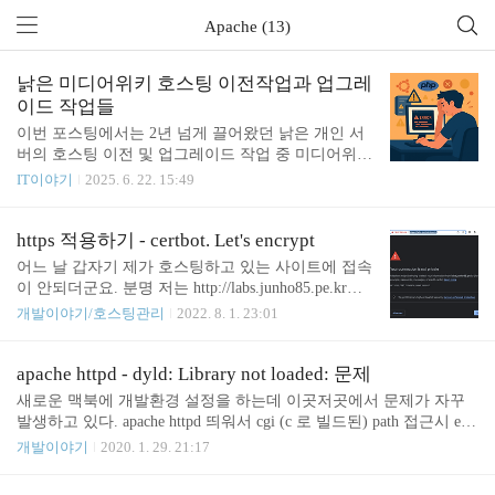
Apache (13)
낡은 미디어위키 호스팅 이전작업과 업그레
이드 작업들
이번 포스팅에서는 2년 넘게 끌어왔던 낡은 개인 서
버의 호스팅 이전 및 업그레이드 작업 중 미디어위키
이전 및 업그레이드 작업을 마친 경험을 공유하고자
IT이야기
2025. 6. 22. 15:49
합니다. VULTR로의 이전 검토" data-og-description
="가상서버호스팅을 좀 옮겨 볼까? VULTR? 개인적
으로 스쿨 호스팅에서 가상 서버호스팅을 받고 있습
https 적용하기 - certbot. Let's encrypt
니다. 스쿨호스팅 최저가,최대트래픽 국내최대개발
어느 날 갑자기 제가 호스팅하고 있는 사이트에 접속
자커뮤니티 phpschool.com 과 함께하는 월400원, " da
이 안되더군요. 분명 저는 http://labs.junho85.pe.kr라
ta-og-host="junho85.pe.kr" data-og-source-url="https://j
고 입력했는데 저절로 https로 바뀌면서 인증서에 문
개발이야기/호스팅관리
2022. 8. 1. 23:01
unho85.pe.kr/2159" data-og-url="https://junho85.pe.kr/2
제가 있다고 나옵니다. 분명 https로 접속했던 적도
159" data-og-image="https://scrap.kakaocdn..
없는데 어느 날부터 저렇게 되더군요. junho85.pe.kr
도메인을 사용하는 다른 사이트에서 https를 사용하
apache httpd - dyld: Library not loaded: 문제
는 경우가 있어서 그런 걸 지도 모르겠습니다. 요즘
새로운 맥북에 개발환경 설정을 하는데 이곳저곳에서 문제가 자꾸
크롬 브라우저도 그렇고 기본 https로 접근되도록 바
발생하고 있다. apache httpd 띄워서 cgi (c 로 빌드된) path 접근시 err
뀌고 있습니다. https로 한 번이라도 접속하고 나면 ht
or.log 에 dyld: Library not loaded: xxx.dylib 문제가 발생했다. 예전에
개발이야기
2020. 1. 29. 21:17
tp로 들어가려 해도 자동으로 https로 바꿔버리기도
는 안나타 났었는데 이상하다. ~/.zshrc 에는 export DYLD_LIBRARY
합니다. 아무래도 이제는 웬만하면 웹사이트 운영할
_PATH=/some/where/lib:$DYLD_LIBRARY_PATH 설정이 되어 있기