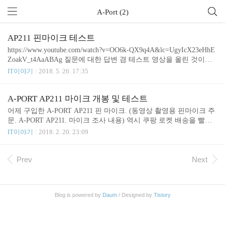
A-Port (2)
AP211 핀마이크 테스트
https://www.youtube.com/watch?v=OO6k-QX9q4A&lc=UgyIcX23eHhE
ZoakV_t4AaABAg 질문에 대한 답변 겸 테스트 영상을 올린 것이다.
인터뷰 할 때 두 사람 목소리가 잘 녹음 될까가 질문인데 참고가 되
IT이야기
2018. 5. 26. 17:35
었으면 좋겠다. 상황에 따라 다르겠지만 마이크를 하나씩 나눠주고
따로 녹음하는게 제일 좋을 거 같음 그 다음은 마이크 주고 받으며
녹음하기 - 다만 주고 받기 번거로움 마이크 하나로 적당한 음질로
A-PORT AP211 마이크 개봉 및 테스트
녹음하기 - 마이크가 좋지 않으면 음질이 떨어 질 수 있음 정도 순서
어제 구입한 A-PORT AP211 핀 마이크. (동영상 촬영용 핀마이크 주
가 될 것 같다. 가벼운 인터뷰 인지 좀 디테일한 인터뷰인지, 실외인
문. A-PORT AP211. 마이크 조사 내용) 역시 쿠팡 로켓 배송을 빨랐
지 실내인지 등에 따라 달라 질 수 있을 것 같은데 좀 더 경험이 쌓이
다. 바로 테스트 해 보았다. 맥북에 연결하니 내장 스피커가 비활성
IT이야기
2018. 2. 20. 23:09
면 정리 해 보아야 겠다.
화 되는 문제가 있다. 해결방법은 차차 알아 봐야겠다. 맥북 내장 마
이크보다 잘 녹음 되는거 같은 느낌이다.
Prev
Next
Blog is powered by
Daum
/ Designed by
Tistory