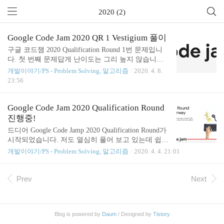
2020 (2)
Google Code Jam 2020 QR 1 Vestigium 풀이
구글 코드잼 2020 Qualification Round 1번 문제입니
다. 첫 번째 문제답게 난이도는 그리 높지 않습니다.
문제를 읽어 봅시다. 문제를 해석해 봅시다. Vestigiu
개발이야기/PS - Problem Solving, 알고리즘
2020. 4. 8.
m은 라틴어로 "추적하다(trace)"를 의미합니다. 이 문
23:56
제에서 우리는 Latin squares와 매트릭스 traces를 다룹
니다. 정방 행렬(square matrix)에서의 trace는 주 대각
선(왼쪽 위에서 오른쪽 아래로 긋는)의 합입니다. N-
Google Code Jam 2020 Qualification Round
by-N 매트릭스 이면서 행(row)과 열(column)의 숫자
진행중!
가 N개의 서로 다른 숫자이면서 반복되지 않는다면
드디어 Google Code Jamp 2020 Qualification Round가
Latin square입니다. 주어지는 매트릭스는 1과 N사이
시작되었습니다. 저도 열심히 풀어 보고 있는데 쉽지
의 숫자로 이루어져 있습니다. 우리는 trace를 구하고
않네요. 통과 기준은 30점입니다. 대시보드에 몇 점
개발이야기/PS - Problem Solving, 알고리즘
2020. 4. 4. 21:01
싶고 이 매트릭스가 natural Latin sq..
을 넘어야 되는지 설명이 나옵니다. 아아... 적어도 30
점은 채워야 할 텐데 걱정입니다. 문제는 총 5개 나왔
네요. 1번 문제는 Vestigium 7점짜리 문제입니다. 대
Prev
Next
부분의 시험이나 대회가 그러하듯 1번 문제는 비교
적 쉬운 편입니다. N-by-N의 매트릭스가 주어지고 좌
상, 우하로 이어지는 대각선의 숫자의 합과 중복되는
Blog is powered by
Daum
/ Designed by
Tistory
숫자가 있는 행의 개수와 열의 개수를 구하면 됩니