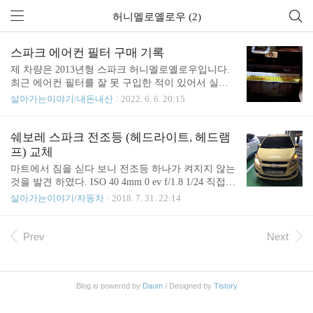
허니멜로옐로우 (2)
스파크 에어컨 필터 구매 기록
제 차량은 2013년형 스파크 허니멜로옐로우입니다.
최근 에어컨 필터를 잘 못 구입한 적이 있어서 실수
방지 차원 겸 기록해 둡니다. 필터를 넣는 슬롯의 가
살아가는이야기/내돈내산
2022. 6. 6. 20:15
로 사이즈는 235mm입니다. 보쉬 S5519 (CF519) 쿠팡
구매 링크: https://link.coupang.com/a/oMuCp (이 링크
를 통해 구입하면 저에게 약간의 이익이 생깁니다)
쉐보레 스파크 전조등 (헤드라이트, 헤드램
주문 상태이고 도착하면 추가 내용 업데이트 예정입
프) 교체
니다. 모델명은 CF519라고 되어 있는데 아마 SS519
마트에서 짐을 싣다 보니 전조등 하나가 켜지지 않는
가 올 것으로 예상됩니다. 보쉬 S5571 (CF571) 구입
것을 발견 하였다. ISO 40 4mm 0 ev f/1.8 1/24 직접
했다가 제 차량에 맞지 않아 반품처리 한 모델입니다
교체 하는 걸 시도 해 볼까 하다가 이번에는 정비소
살아가는이야기/자동차
2018. 7. 31. 22:14
ㅠㅠ 상품 안내에 적혀 있는 내용입니다. 13년은 없
에서 해 보기로 하였다. 스파크는 직접 교체하기 쉽
어서 생산 시기 생각해서 12년 12월 이전이라고 표시
게 나왔다고 한다. 교체 관련 영상이나 블로그 포스
된 571을 구입했었는데 제 차량에는..
팅 같은것들을 찾아 보아도 그리 어려워 보이진 않았
Prev
Next
다. 하지만 당장 주말에 장거리 운전도 해야 되는 상
황이라 부품 조달이나 교체에 문제가 생기면 운전에
도 지장을 주기 때문에 빨리 교체 하기로 하였다. IS
Blog is powered by
Daum
/ Designed by
Tistory
O 100 4mm 0 ev f/1.8 1/12 쉐보레 서비스 센터에서
교체를 하였다. 나머지 한쪽도 금방 나갈 수도 있다