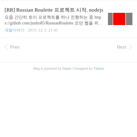
GB 이상. 그 다음이 BGM 53.23GB 인듯 event 에 뭔
ctories for empty content roots automatically" 를 선택
가 많긴 많다. 대부분 음..
해 주면 된다. 참고 https://intellij-support.jetbrains.co
[RR] Russian Roulette 프로젝트 시작. nodejs
m/hc/en-us/community/posts/206154199-No-default-fold
요즘 간단히 토이 프로젝트를 하나 진행하는 중 http
ers-created-in-new-gradle-project
s://github.com/junho85/RussianRoulette 모던 웹을 위한
Node.js 프로그래밍 책을 보면서 Ndoe.js 스터디 하면
개발이야기
2015. 12. 5. 21:41
서 만들어 보고 있다. 이 프로젝트의 개발 동기는 스
프링 프레임워크 스터디 다다음 챕터 준비자를 뽑기
위한 프로그램 개발. (왜 Node.js 를 이용했냐 하면 그
Prev
Next
날 팀에 Node.js 세미나도 있었고 집에 책도 있고 관
심도 있고 겸사겸사) 러시안 룰렛이라고 일종의 제비
뽑기 게임이다. 대략 다음과 같은 프로그램이다. sock
Blog is powered by
Daum
/ Designed by
Tistory
et.io 모듈을 이용해서 여러 브라우저에서 변화를 같
이 볼 수 있도록 함. 아직 기능이 많이 미비하다. 일일
커밋(http://junho85.pe.kr/371) 을 하면서 차차 기능을
..