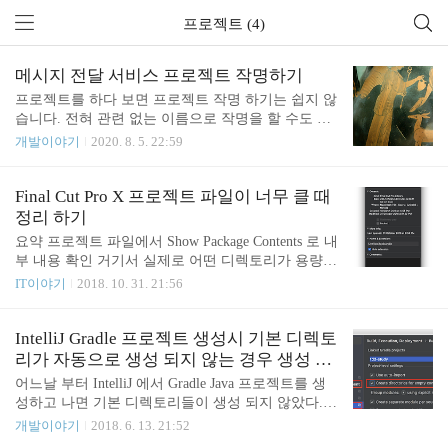
프로젝트 (4)
메시지 전달 서비스 프로젝트 작명하기
프로젝트를 하다 보면 프로젝트 작명 하기는 쉽지 않
습니다. 전혀 관련 없는 이름으로 작명을 할 수도 있
겠지만 가능하면 프로젝트명을 보고 어떤 일을 하는
개발이야기
2020. 8. 5. 22:59
프로젝트인지 연상이 되면 더 좋겠죠. 시스템 내부에
서 어떠한 이벤트가 일어났을 때 이벤트를 메시지로
받은 다음 정제 한 다음 시스템 외부의 서비스들로
Final Cut Pro X 프로젝트 파일이 너무 클 때
메시지를 전달해 주는 서비스를 개발하게 되었습니
정리 하기
다. 즉 메시지를 받아서 다른 곳으로 메시지를 전달
요약 프로젝트 파일에서 Show Package Contents 로 내
해 주는 서비스입니다. 파이프라인이라고도 할 수 있
부 내용 확인 거기서 실제로 어떤 디렉토리가 용량을
습니다. 파이프 하니 마리오 같은 것도 떠오르네요.
많이 먹고 있는지 확인 Final Cut Pro X 에서 해당 디
IT이야기
2018. 10. 31. 21:56
어벤저스의 헤임달(Heimdall)이 비프로스트(bifrost)
렉토리를 제거 하고 종료 하면 용량이 줄어든다. 필
를 이용해서 무언가를 전송시키기도 하기 때문에 이
요한 리소스가 있다면 다른 폴더 만들고 옮겨 두고
것도 꽤 적절한 프로젝트 명이 될 수 있을 거 같습니
문제의 폴더를 지운다. 과정 프로젝트파일에 이것저
IntelliJ Gradle 프로젝트 생성시 기본 디렉토
다. 무언가 전달하는 신인 전령의 신에서도 골라 ..
것 열심히 지워도 200GB 가 넘는 상태에서 더이상 빠
리가 자동으로 생성 되지 않는 경우 생성 하
지지를 않는다. 동영상 관련 리소스는 대부분 지웠는
도록 설정 방법
어느날 부터 IntelliJ 에서 Gradle Java 프로젝트를 생
데 도대체 뭐가 문제일까? 마우스 우클릭 해서 Show
성하고 나면 기본 디렉토리들이 생성 되지 않았다.
Package Contents 해서 들어가보면 좀 더 상세한 내역
아마 2018년 버전 부터 그렇게 된 것으로 추측 된다.
개발이야기
2018. 6. 13. 21:52
을 볼 수 있다. event 가 대부분을 차지하고 있다. 170
해결 방법은 Preferences (Cmd + ,)에 가서 "Create dire