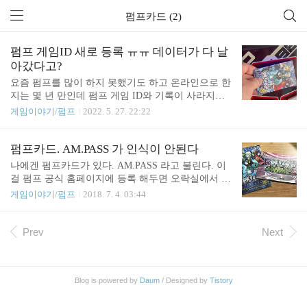
펌프카드 (2)
펌프 게임ID 새로 등록 ㅠㅠ 데이터가 다 날
아갔다고?
요즘 펌프를 많이 하지 못했기도 하고 온라인으로 한
지는 몇 년 만인데 펌프 게임 ID와 기록이 사라지고
없어졌더군요. 2021년 12월 29일 공지를 보니 서버의
게임이야기/펌프
2022. 5. 27. 22:22
저장 장치 손상으로 데이터가 다 날아가 버렸다고 하
네요. https://www.piugame.com/bbs/board.php?bo_table
=global_notice&wr_id=331 PIU 2019 20TH ANNIVER
펌프카드. AM.PASS 가 인식이 안된다
SARY - DOUBLE X www.piugame.com 펌프를 온라
나에겐 펌프카드가 있다. AM.PASS 라고 불린다. 이
인 연결해서 안 한지도 오래되어서 기존에 어떤 기록
걸 펌프 공식 홈페이지에 등록 해두면 오락실에서 펌
을 세웠었는지 기억은 안 나지만 어쨌건 새롭게 쌓아
프 기계에 있는 카드리더에 인식 시키면 내 계정으로
게임이야기/펌프
2018. 7. 4. 03:44
가는 수 밖엔 없을 거 같습니다. 마침 예전에 선물로
로그인 되는 방식이다. USB 에 ID 파일을 다운 받아
받았던 새 펌프 카드도 있었는데요. 매번 지갑에 넣
서 들고 다니다가 직접 연결 해도 된다. 다만, USB 로
고 다니기만 하고 쓸 일은 없었는데 드디어 쓸 일이
하던걸 카드로 바꾸고 나면 카드로만 써야 된다. 다
Prev
Next
생..
만 전환 후에도 USB 프로파일을 날리지 않고 그대로
유지하고 있다면 로그인은 가능하다. 출처: https://na
mu.wiki/w/%ED%8E%8C%ED%94%84%20%EC%9
Blog is powered by
Daum
/ Designed by
Tistory
E%87%20%EC%97%85%20PRIME%202 라고 나와
있는걸로 봐서 카드로 전환 후에도 기존 USB 로도