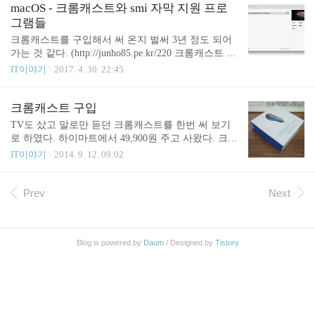
indows, macOS 버전으로 제공하고..
각이 들었다. 크롬캐스트 스팩은 https://support.googl
macOS - 크롬캐스트와 smi 자막 지원 프로
e.com/chromecast/answer/3046409 에서 볼 수 있는데,
그램들
다른 스팩은 별 차이 없고 좀 더 상위버전의 Wifi 를
크롬캐스트를 구입해서 써 온지 벌써 3년 정도 되어
지원한다. 크롬캐스트1: 802.11b/g/n Wi-Fi(802.11n 2.
가는 것 같다. (http://junho85.pe.kr/220 크롬캐스트 구
4GHz에만 해당) 크롬캐스트2: 802.11b/g/n/ac Wi-Fi(2.
입 2014.09.12) 그 동안 크롬캐스트 지원 하는 프로그
IT이야기
2017. 4. 30. 22:45
4GHz/5GHz) 처럼 wifi ac 를 추가로 지원한다. 공유기
램들도 이것저것 생겨났고 업데이트 되어 왔다. 하지
가 5GHz 를 지원한다면 좀 더..
만 외국에서는 smi 자막을 많이 사용하는 편은 아닌
것 같고, 그러다 보니 smi 를 지원하지 않는 프로그램
크롬캐스트 구입
들이 많았다. 그래서 크롬캐스트를 지원 하면서 smi
TV도 샀고 말로만 듣던 크롬캐스트를 한번 써 보기
자막을 지원 하는 프로그램들을 좀 정리 해 보았다.
로 하였다. 하이마트에서 49,900원 주고 사왔다. 크롬
AirFlow http://airflowapp.com/ 특이한 프로그램인데
캐스트 등장 구성품은 마이크로5핀 충전기와 케이
IT이야기
2014. 9. 12. 09:02
자체 동영상 재생은 하지 않고 오직 크롬캐스트로만
블, HDMI 확장 케이블 저기다가 마이크로5핀 충전기
재생이 가능 하다. 1.0.0-beta7 이 최신 버전이고 별다
를 꼽으면 된다. 전원 공급 용도이다. 해 보지는 않았
른 기능도 별로 보이지 않고 설명도 별로 없다. 아직
지만 규격만 맞으면 스마트폰 케이블이나 충전기도
Prev
Next
많아 사용해 보지는..
될 것 같다. 확장 케이블 연결해서 TV랑 연결 이후에
확장 HDMI 케이블은 떼어 냈다. 별 필요도 없고 왠
지 저거 같이 끼우면 가끔 지직 지직 거리는 거 같기
Blog is powered by
Daum
/ Designed by
Tistory
도 해서 떼어 냈음. 충전기 이거도 직접 해보지는 않
았지만 아마도 TV 에 USB 단자가 있으면 궂이 충전
기 연결 없이 TV USB 에 꽂아서 써도 될 것 같다. TV
의 HDMI1 에 연결 했기 때문에 HDMI1 으로 선택 했
다. 설정이 필요..