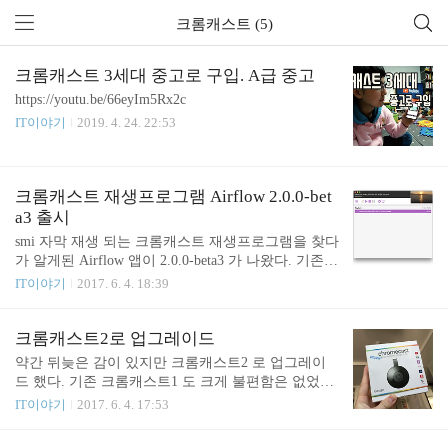
크롬캐스트 (5)
크롬캐스트 3세대 중고로 구입. A급 중고
https://youtu.be/66eyIm5Rx2c
IT이야기
2019. 4. 24. 22:53
크롬캐스트 재생프로그램 Airflow 2.0.0-bet
a3 출시
smi 자막 재생 되는 크롬캐스트 재생프로그램을 찾다
가 알게된 Airflow 앱이 2.0.0-beta3 가 나왔다. 기존에
1.0.0-beta7 을 쓰고 있었는데 어느날 갑자기 업그레
IT이야기
2017. 6. 4. 18:39
이드 되어 있더라. (참고: macOS - 크롬캐스트와 smi
자막 지원 프로그램들 2017.04.30 http://junho85.pe.kr/
582) UI 가 기존에 비해 좀 더 산뜻하게 바꼈고 재생
크롬캐스트2로 업그레이드
관련 옵션들도 좀 더 생겼다. 영상이나 자막관련 기
약간 뒤늦은 감이 있지만 크롬캐스트2 로 업그레이
능들도 많이 추가 되었다. 다른건 몰라도 Delay 기능
드 했다. 기존 크롬캐스트1 도 크게 불편함은 없었지
이 필요 했는데 이번에 추가 되어서 좋다. 자막이 밀
만 마트에 갈 때 마다 보이는 크롬캐스트2 가 자꾸 눈
IT이야기
2017. 6. 4. 17:53
렸을 때 Delay 를 조절해서 맞춰 주면 잘 나온다. 아
에 밟혔다. 크롬캐스트를 많이 활용 하고 있는데 크
래 사이트에서 받을 수 있다. http://airflowapp.com/ W
롬캐스트2 가 더 빠르다고 하니 좀 더 좋지 않을까 생