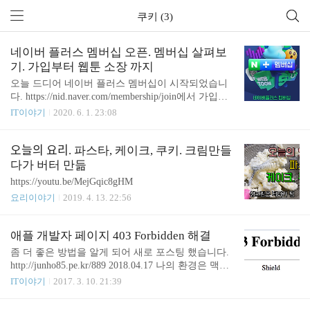
쿠키 (3)
네이버 플러스 멤버십 오픈. 멤버십 살펴보
기. 가입부터 웹툰 소장 까지
오늘 드디어 네이버 플러스 멤버십이 시작되었습니
다. https://nid.naver.com/membership/join에서 가입할
수 있습니다. NPay로 쇼핑을 하면 1% 적립금을 주는
IT이야기
2020. 6. 1. 23:08
데요. 멤버십인 경우 최대 5%까지 적립을 해 줍니다.
기존 1%였으니 추가 4%를 주는 셈입니다. 무작정
5%를 주는 건 아니고 상품에 NPay+가 붙어 있어야
오늘의 요리. 파스타, 케이크, 쿠키. 크림만들
되는 거 같네요. 대충 보니 기존에 NPay였던 건 대부
다가 버터 만듦
분 NPay+가 되는 거 같습니다. 얼마 전 구입했던 상
https://youtu.be/MejGqic8gHM
품에 "N+멤버십"이라는 표시가 보입니다. 이전에 구
요리이야기
2019. 4. 13. 22:56
입했던 다른 상품들도 모두 붙어 있네요. 적립에는
제한이 있습니다. 무한정 5%의 적립을 주는 것은 아
닙니다. 월 20만 원까지만 5%입니다. 노력해서 20만
애플 개발자 페이지 403 Forbidden 해결
원 딱딱 맞춰서 적립을 받으면 한 달에 1..
좀 더 좋은 방법을 알게 되어 새로 포스팅 했습니다.
http://junho85.pe.kr/889 2018.04.17 나의 환경은 맥북
이고 크롬 환경이다. 크롬에서 https://developer.apple.
IT이야기
2017. 3. 10. 21:39
com/ 로 접속 하면 아래와 같이 403 Forbidden 으로
나오곤 한다. 그런데 Safari 로 띄우면 잘 나오고 Chro