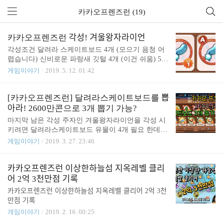
카카오프렌즈런 (19)
카카오프렌즈런 각성! 겨울왕자라이언
각성조건 달려라 스케이트보드 4개 (모으기 음청 어
렵습니다) 신비로운 파랑새 깃털 4개 (이건 쉬움) 50
만콘 현재 각성 가능한 프렌즈들을 모두 각성 했네
게임이야기
2019. 5. 12. 01:42
요. 다음에는 또 어떤 프렌즈가 각성 대상이 될까 기
대 됩니다.
[카카오프렌즈런] 달려라스케이트보드를 뽑
아라! 2600만콘으로 3개 뽑기 가능?
마지막 남은 각성 주자인 겨울왕자라이언을 각성 시
키려면 달려라스케이트보드 유물이 4개 필요 한데
요. 1개 밖에 없는데 2600만콘으로 3개 뽑기 가능할
게임이야기
2019. 3. 27. 23:46
까요?
카카오프렌즈런 이상한하늘섬 지옥레벨 클리
어 2억 3천만점 기록
카카오프렌즈런 이상한하늘섬 지옥레벨 클리어 2억 3천
만점 기록
게임이야기
2019. 2. 16. 00:25