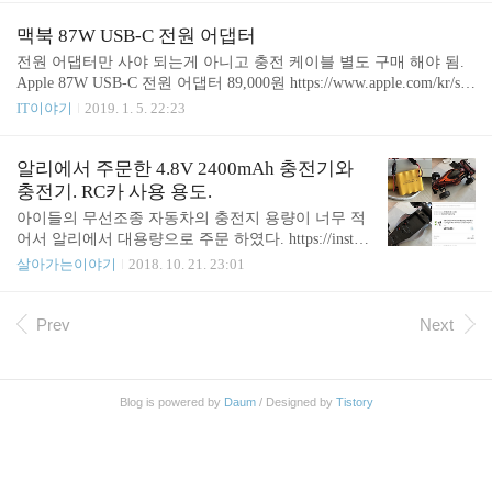
아니고 오히려 꺼져있었습니다. 저의 아이폰 X와 화
로 넘쳐나고 있습니다. 그나마 TV 주변에는 5 포트
웨이 태블릿에서 그런 모습을 목격했고요. 다른 포트
충전기가 있어서 조금은 낫긴 하지만 케이블의 정글
맥북 87W USB-C 전원 어댑터
에 연결하면 충전이 되긴 되..
을 피할 수는 없었습니다. 아무튼 일단 첫 번째 사진
전원 어댑터만 사야 되는게 아니고 충전 케이블 별도 구매 해야 됨.
에서 사진에서는 보이지 않지만 다른 멀티탭에도 작
Apple 87W USB-C 전원 어댑터 89,000원 https://www.apple.com/kr/sho
은 충전기들이 연결되어 있어서 3~4개의 작은 충전
p/product/MNF82KH/A/apple-87w-usb-c-%EC%A0%84%EC%9B%90-
IT이야기
2019. 1. 5. 22:23
기들이 중구난방 연결되어 있던 상황이었습니다. 그
%EC%96%B4%EB%8C%91%ED%84%B0 USB-C 충전 케이블(2m) 2
래서 일단 포트가 많은 충전기를 찾아보았습니다. 여
5,000원 https://www.apple.com/kr/shop/product/MLL82FE/A/usb-c-char
러 제품들이 있었지만 이 제품이 눈에 띄더군요. 쿠
ge-cable-2m
알리에서 주문한 4.8V 2400mAh 충전기와
팡 구매 링크: coupa.ng/bUKVk4 (이 링크를 통해 구
충전기. RC카 사용 용도.
입하면 저에게 약간의 이익이 생깁니다) 스토리링..
아이들의 무선조종 자동차의 충전지 용량이 너무 적
어서 알리에서 대용량으로 주문 하였다. https://instag
ram.com/p/BoVzFI7FbOy/ 기존 배터리는 Ni-Cd 4.8V
살아가는이야기
2018. 10. 21. 23:01
400mAh 짜리로 조금만 동작하고 나면 금방 배터리
가 소모 되었다. Ni-MH 4.8V 2400mAh 짜리이다. 기
존대비 용량이 6배나 크다. 충전기 어뎁터는 LJ-0480
Prev
Next
250E 인 듯 한데 정보를 찾기가 쉽지 않다. INPUT: 2
20-240V~50/60Hz OUTPUT: 4.8V 250mA 빨간색 커
넥터 역할은 뭔지 모르겠다. 아무튼 따로 연결 하지
Blog is powered by
Daum
/ Designed by
Tistory
않아도 되는거 같다. 이상한건 벌써 거의 24시간 정
도 충전한거 같은데 계속 불이 안꺼진다. 기존에 사
용하던 400mAh 충전하던 충전기를 사용해도 되는지
모르겠다...