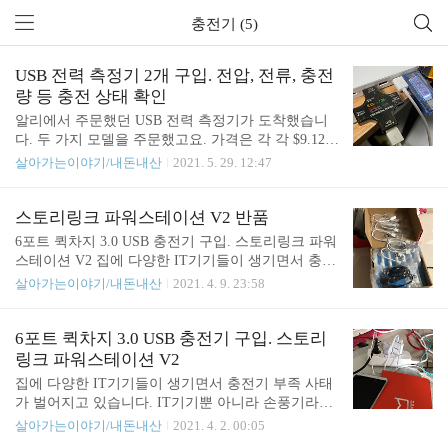
충전기 (5)
USB 전력 측정기 2개 구입. 전압, 전류, 충전
량 등 충전 상태 확인
알리에서 주문했던 USB 전력 측정기가 도착했습니
다. 두 가지 모델을 주문했고요. 가격은 각 각 $9.12,
$2.95입니다. https://ko.aliexpress.com/item/3291146374
살아가는이야기/내돈내산
2021. 5. 29. 12:47
0.html 9.66US $ 15% OFF|USB 3.1 Type C USB 테스
터 DC 디지털 전압계 전류계 전압 전류계 전류계 검
출기 보조베터 Smarter Shopping, Better Living! Aliex
스토리링크 파워스테이션 V2 반품
press.com ko.aliexpress.com https://ko.aliexpress.com/ite
6포트 퀵차지 3.0 USB 충전기 구입. 스토리링크 파워
m/4000037898130.html 2.69US $ 10% OFF|Usb 전류
스테이션 V2 집에 다양한 IT기기들이 생기면서 충전
전압 용량 테스터 볼트 전류 전압 닥터 충전기 용량
기 부족 사태가 벌어지고 있습니다. IT기기뿐 아니라
살아가는이야기/내돈내산
2021. 4. 9. 23:58
테스터 미터 모바일 전 Smarter Shopping, Bett..
손풍기라던지 마사지기라던지 여러 휴대용 기기들의
충전도 USB로 하다 보니 거실이 점점 충전기와 충 ju
nho85.pe.kr 지난번에 구입했던 스토리링크 파워스테
6포트 퀵차지 3.0 USB 충전기 구입. 스토리
이션 V2는 결국 반품 처리했습니다. 일부 포트에서
링크 파워스테이션 V2
충전이 잘 안 되는 증상이 발견되었기 때문입니다. 1
집에 다양한 IT기기들이 생기면서 충전기 부족 사태
번 3번 포트가 충전이 잘 안되었고 유난히 1번이 더
가 벌어지고 있습니다. IT기기뿐 아니라 손풍기라던
심했던 거 같습니다. 1번 포트에 충전을 연결해 두고
지 마사지기라던지 여러 휴대용 기기들의 충전도 US
살아가는이야기/내돈내산
2021. 4. 2. 00:05
자고 일어나면 아침에 기기가 충전이 되어 있는 게
B로 하다 보니 거실이 점점 충전기와 충전 케이블들