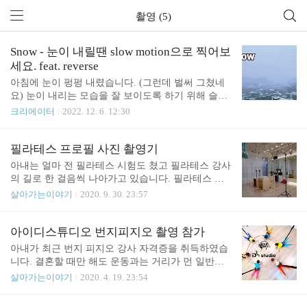
촬영 (5)
Snow - 눈이 내릴땐 slow motion으로 찍어보
세요. feat. reverse
아침에 눈이 펑펑 내렸습니다. (그런데 벌써 그쳤네
요) 눈이 내리는 모습을 잘 보이도록 하기 위해 슬로
모션으로 영상을 촬영해 보았습니다. 그리고 눈이 올
크리에이터
2022. 12. 6. 12:30
라가는 것처럼 보이도록 하려고 Reverse를 적용했습
니다. vllo에서는 reverse하니 화질 저하가 생겨서 맥
북으로 옮겨서 iMovie에서 reverse를 적용해서 추출한
필라테스 프로필 사진 촬영기
다음 다시 휴대폰으로 옮겨서 편집했습니다. 음악과
아내는 얼마 전 필라테스 시험도 쳤고 필라테스 강사
필터를 입혀주었습니다. 음악은 보통 볼륨 50% 정도
의 길로 한 걸음씩 나아가고 있습니다. 필라테스 스
로 줄여서 사용하는 편입니다. (참고로 대화가 들어
튜디오에 가면 강사 프로필이 붙어 있는 것을 볼 수
살아가는이야기
2020. 9. 30. 23:57
가면 10% 정도로 줄이는 편) 색상이 칙칙해서 약간
있는데요. 아내도 이번에 프로필 사진을 촬영해 보기
푸르스름하게 나오도록 필터를 적용했습니다. 느린
로 하였습니다. 주말에 쉬는 스튜디오를 빌려서 촬영
영상이라 페이드인, 페이드아웃은 5초로 넉넉하게
을 해 보았습니다. 어떻게 찍으면 좋을까 하다가 필
아이디스튜디오 번지피지오 촬영 참가
주었습니다.
라테스 기구로는 일단 체어와 배럴을 준비했습니다.
아내가 최근 번지 피지오 강사 자격증을 취득하였습
조명은 집에 있던 룩스 패드 43H를 가져갔습니다. 카
니다. 결혼할 때만 해도 운동과는 거리가 먼 일반인
메라는 소니 A6400을 준비했고요. 자연광을 이용하
이었으나 이제는 어엿한 운동인이 되었네요. 축하 축
살아가는이야기
2020. 4. 19. 23:54
는 방법도 있지만 이곳은 지하라 자연광을 받기는 어
하합니다. 저는 아직 운동과는 거리가 먼 일반인이지
려웠습니다. 조명을 어떻게 잘 활용했어야 했습니다.
만 운동인의 남편으로서 번지 피지오 촬영에 참가하