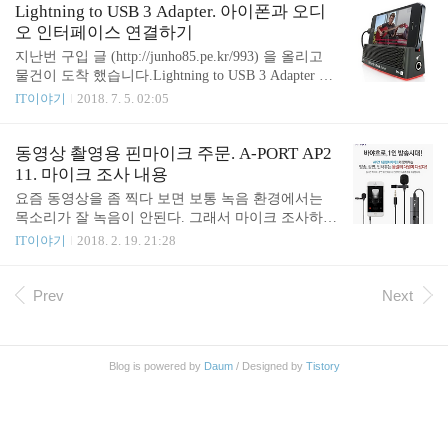
실내의 조명과 룩스 패드를 활용해서 촬영하는 모습
게 되었습니다. 그동안 유튜버가 되어 보려고 하나
Lightning to USB 3 Adapter. 아이폰과 오디
입니다. 이 정도로도 그리 나쁘지는 않지만 좀 더 있
둘 구입했던 장비들을 써먹을 기회가 생겼습니다! 대
오 인터페이스 연결하기
어 보이는 느낌을 내 보기 위해 궁리를 했습니다. 실..
략 2시간 가까이 많은 사진과 영상을 찍었지만 초보
지난번 구입 글 (http://junho85.pe.kr/993) 을 올리고
촬영사라 그런지 잘 나온 영상이나 사진이 별로 없었
물건이 도착 했습니다.Lightning to USB 3 Adapter 를
습니다 ㅠㅠ 그나마 건진 사진 몇 개 올려 봅니다. 저
이용해서 아이폰과 오디오 인터페이스를 연결 해 보
IT이야기
2018. 7. 5. 02:05
는 번지 피지오의 문외한이지만 원장 선생님과 강사
았습니다. 그리고 아이폰으로 전자피아노 연주 영상
님들의 아이디어와 퍼포먼스로 그나마 몇 개 건진 거
을 촬영 해 보았습니다.그냥 아이폰이나 카메라로 촬
같습니다. 준비한 장비는 A6400 미러리스 카메라, X
영하면 주변 잡음이 많이 섞이게 된다. 하지만 이렇
동영상 촬영용 핀마이크 주문. A-PORT AP2
3000 액션캠, RODE 마이크, BOYA 마이크, ..
게 오디오인터페이스로 전자피아노의 소리를 직접
11. 마이크 조사 내용
입력 받으면 주변 잡음 없이 연주 소리만 녹음을 할
요즘 동영상을 좀 찍다 보면 보통 녹음 환경에서는
수 있게 됩니다.구성은 다음과 같습니다. 아이폰 - 어
목소리가 잘 녹음이 안된다. 그래서 마이크 조사하고
뎁터 (전원공급) - 오디오인터페이스 - 전자피아노 사
주문 하였다. 조사 내용을 정리 해 보았다. 에이포트
IT이야기
2018. 2. 19. 21:28
용한 제품들* 오디오인터페이스: https://coupa.ng/bg5
스마트폰 방송용 콘덴서 핀마이크 AP211 주문한 마
0uT 포커스라이트 스칼렛솔로 * 라이트닝 USB 어댑
이크는 이 모델이다. 로켓배송이 되는 쿠팡에서 구입
터: https://coupa.ng/bg..
하였다. 에이포트 스마트폰 방송용 콘덴서 핀마이크
Prev
Next
AP211 가격은 19,900원. 4극 플러그. 6.5mm 변환젠더
도 제공. 스마트폰, DSLR, 캠코더, 고프로 등에서 사
용 가능. 메탈클립. LR44H 리튬전지 사용 스펙 Mic T
Blog is powered by
Daum
/ Designed by
Tistory
ype 무지향성 콘덴서 타입 Frequency 20Hz~20KHz Se
nsitivity -20dB +- 2dB Operation Voltage LR44H 리튬
전지(동전건전지) Pick up distance 20~50cm..